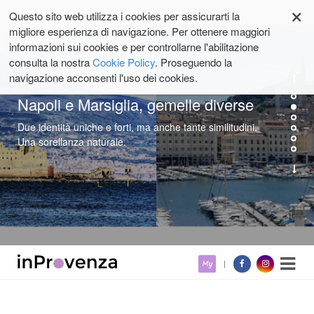
×
Questo sito web utilizza i cookies per assicurarti la
CURIOSITÀ
migliore esperienza di navigazione. Per ottenere maggiori
informazioni sui cookies e per controllarne l'abilitazione
consulta la nostra
Cookie Policy
. Proseguendo la
navigazione acconsenti l'uso dei cookies.
La Provenza sul web 12-2024
Méli-Mélo provenzale: anticipazioni, notizie e curiosità su
Provenza e Costa Azzurra apparse sul web nelle ultime
settimane.
Salta
My
ai
contenuti.
|
Salta