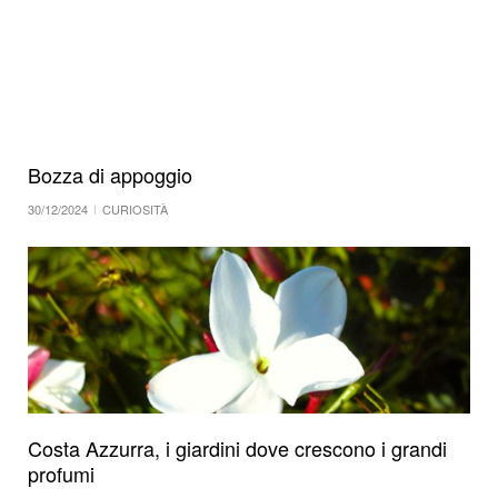
alla
navigazione
Bozza di appoggio
30/12/2024
CURIOSITÀ
Costa Azzurra, i giardini dove crescono i grandi
profumi