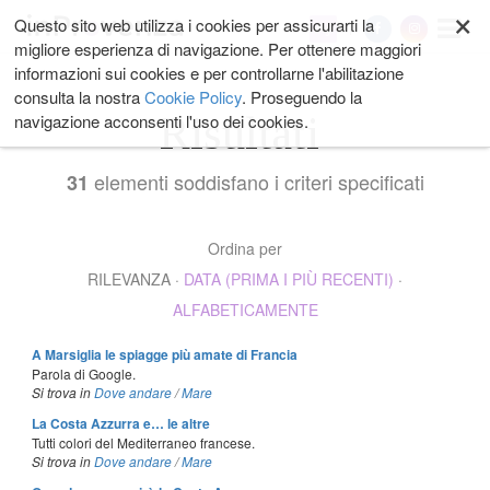
×
Salta
Questo sito web utilizza i cookies per assicurarti la
My
ai
migliore esperienza di navigazione. Per ottenere maggiori
contenuti.
informazioni sui cookies e per controllarne l'abilitazione
|
consulta la nostra
Cookie Policy
. Proseguendo la
Salta
Risultati
navigazione acconsenti l'uso dei cookies.
alla
navigazione
elementi soddisfano i criteri specificati
31
Ordina per
RILEVANZA
·
DATA (PRIMA I PIÙ RECENTI)
·
ALFABETICAMENTE
A Marsiglia le spiagge più amate di Francia
Parola di Google.
Si trova in
Dove andare
/
Mare
La Costa Azzurra e… le altre
Tutti colori del Mediterraneo francese.
Si trova in
Dove andare
/
Mare