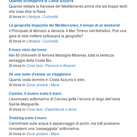
Quando scomparirà la Costa Azzurra
Quando visitare la francese del Mediterraneo prima che sia troppo tardi:
che cosa dice la Nasa.
Si trova in
Lifestyle
/
Curiosità
La geografia impazzita del Mediterraneo, il tempo di un weekend
Il Principato di Monaco a Venezia. Il Mar Tirreno nell’Adriatico. Può una
gara di vela mettere sottosopra la geografia?
Si trova in
Lifestyle
/
Curiosità
Il mare visto dal treno
Nei 60 chilometri di ferrovia Marsiglia-Miramas, tutta la bellezza
selvaggia della Costa Blu.
Si trova in
Cosa fare
/
Percorsi e itinerari
Se una notte d'estate un viaggiatore
Quanto costa dormire in Costa Azzurra e oltre.
Si trova in
Dove andare
/
Mare
Cannes, il museo sotto il mare
L’ecomuseo sottomarino di Cannes getta l’ancora al largo dell’isola
Sainte-Marguerite.
Si trova in
Cosa fare
/
Esperienze a tema
Trekking sotto il mare
Camminare sulle acque è appannaggio di pochi, ma tutti possiamo
concederci una “passeggiata” sottomarina.
Si trova in
Dove andare
/
Mare