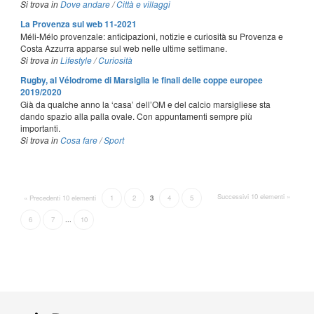
Si trova in
Dove andare
/
Città e villaggi
La Provenza sul web 11-2021
Méli-Mélo provenzale: anticipazioni, notizie e curiosità su Provenza e
Costa Azzurra apparse sul web nelle ultime settimane.
Si trova in
Lifestyle
/
Curiosità
Rugby, al Vélodrome di Marsiglia le finali delle coppe europee
2019/2020
Già da qualche anno la ‘casa’ dell’OM e del calcio marsigliese sta
dando spazio alla palla ovale. Con appuntamenti sempre più
importanti.
Si trova in
Cosa fare
/
Sport
Successivi 10 elementi »
« Precedenti 10 elementi
1
2
3
4
5
6
7
...
10