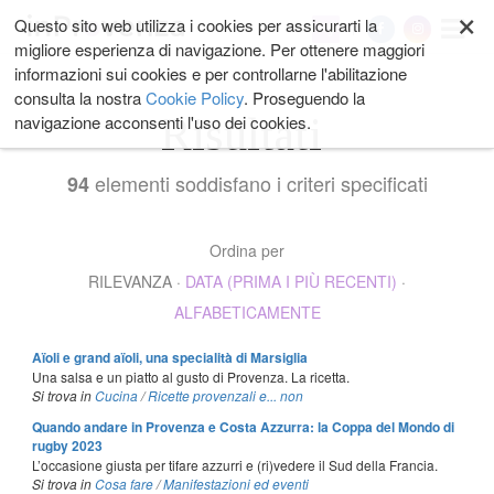
×
Salta
Questo sito web utilizza i cookies per assicurarti la
My
ai
migliore esperienza di navigazione. Per ottenere maggiori
contenuti.
informazioni sui cookies e per controllarne l'abilitazione
|
consulta la nostra
Cookie Policy
. Proseguendo la
Salta
Risultati
navigazione acconsenti l'uso dei cookies.
alla
navigazione
elementi soddisfano i criteri specificati
94
Ordina per
RILEVANZA
·
DATA (PRIMA I PIÙ RECENTI)
·
ALFABETICAMENTE
Aïoli e grand aïoli, una specialità di Marsiglia
Una salsa e un piatto al gusto di Provenza. La ricetta.
Si trova in
Cucina
/
Ricette provenzali e... non
Quando andare in Provenza e Costa Azzurra: la Coppa del Mondo di
rugby 2023
L’occasione giusta per tifare azzurri e (ri)vedere il Sud della Francia.
Si trova in
Cosa fare
/
Manifestazioni ed eventi