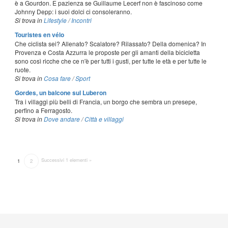
è a Gourdon. E pazienza se Guillaume Lecerf non è fascinoso come
Johnny Depp: i suoi dolci ci consoleranno.
Si trova in
Lifestyle
/
Incontri
Touristes en vélo
Che ciclista sei? Allenato? Scalatore? Rilassato? Della domenica? In
Provenza e Costa Azzurra le proposte per gli amanti della bicicletta
sono così ricche che ce n'è per tutti i gusti, per tutte le età e per tutte le
ruote.
Si trova in
Cosa fare
/
Sport
Gordes, un balcone sul Luberon
Tra i villaggi più belli di Francia, un borgo che sembra un presepe,
perfino a Ferragosto.
Si trova in
Dove andare
/
Città e villaggi
Successivi 1 elementi »
1
2