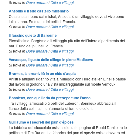
Si trova in
Dove andare
/
Città e villaggi
Ansouis e il suo castello millenario
Costruito al riparo dal mistral, Ansouis è un villaggio dove si vive bene
tutto l’anno. Ed è uno dei belli di Francia.
Si trova in
Dove andare
/
Città e villaggi
Il fascino quieto di Bargème
Piccolissimo, Bargème è il villaggio più alto dell’intero dipartimento del
Var. E uno dei più belli di Francia.
Si trova in
Dove andare
/
Città e villaggi
Venasque, il gusto delle ciliege in pieno Medioevo
Si trova in
Dove andare
/
Città e villaggi
Brantes, la creatività in un nido d'aquila
Artisti e artigiani ridanno vita al villaggio con i loro atélier. E nelle pause
dal lavoro si godono una vista impareggiabile sul monte Ventoux.
Si trova in
Dove andare
/
Città e villaggi
Bonnieux, con quell'aria da presepe tutto l'anno
Tra i villaggi arroccati più belli del Luberon, Bonnieux abbraccia il
fianco della collina, in un’armonia di forme e colori.
Si trova in
Dove andare
/
Città e villaggi
Guillaume e i segreti del pain d'épices
La fabbrica del cioccolato esiste solo tra le pagine di Roald Dahl e tra le
pellicole di Tim Burton. La fabbrica del pan di spezie esiste davvero ed