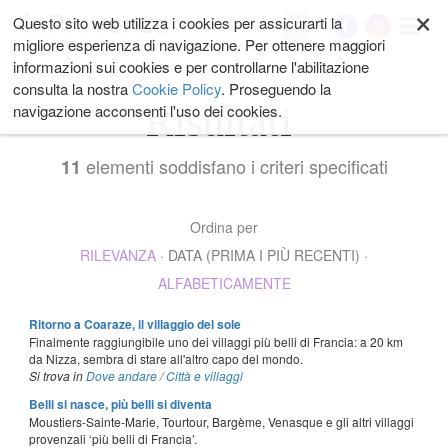
×
Salta
Questo sito web utilizza i cookies per assicurarti la
My
ai
migliore esperienza di navigazione. Per ottenere maggiori
contenuti.
informazioni sui cookies e per controllarne l'abilitazione
|
consulta la nostra
Cookie Policy
. Proseguendo la
Salta
Risultati
navigazione acconsenti l'uso dei cookies.
alla
navigazione
elementi soddisfano i criteri specificati
11
Ordina per
RILEVANZA
·
DATA (PRIMA I PIÙ RECENTI)
·
ALFABETICAMENTE
Ritorno a Coaraze, il villaggio del sole
Finalmente raggiungibile uno dei villaggi più belli di Francia: a 20 km
da Nizza, sembra di stare all'altro capo del mondo.
Si trova in
Dove andare
/
Città e villaggi
Belli si nasce, più belli si diventa
Moustiers-Sainte-Marie, Tourtour, Bargème, Venasque e gli altri villaggi
provenzali ‘più belli di Francia’.