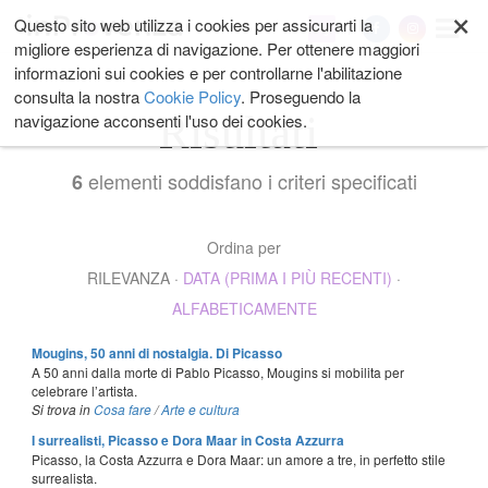
×
Salta
Questo sito web utilizza i cookies per assicurarti la
My
ai
migliore esperienza di navigazione. Per ottenere maggiori
contenuti.
informazioni sui cookies e per controllarne l'abilitazione
|
consulta la nostra
Cookie Policy
. Proseguendo la
Salta
Risultati
navigazione acconsenti l'uso dei cookies.
alla
navigazione
elementi soddisfano i criteri specificati
6
Ordina per
RILEVANZA
·
DATA (PRIMA I PIÙ RECENTI)
·
ALFABETICAMENTE
Mougins, 50 anni di nostalgia. Di Picasso
A 50 anni dalla morte di Pablo Picasso, Mougins si mobilita per
celebrare l’artista.
Si trova in
Cosa fare
/
Arte e cultura
I surrealisti, Picasso e Dora Maar in Costa Azzurra
Picasso, la Costa Azzurra e Dora Maar: un amore a tre, in perfetto stile
surrealista.