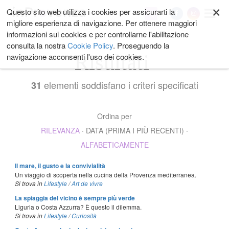
×
Salta
Questo sito web utilizza i cookies per assicurarti la
My
ai
migliore esperienza di navigazione. Per ottenere maggiori
contenuti.
informazioni sui cookies e per controllarne l'abilitazione
|
consulta la nostra
Cookie Policy
. Proseguendo la
Salta
Risultati
navigazione acconsenti l'uso dei cookies.
alla
navigazione
elementi soddisfano i criteri specificati
31
Ordina per
RILEVANZA
·
DATA (PRIMA I PIÙ RECENTI)
·
ALFABETICAMENTE
Il mare, il gusto e la convivialità
Un viaggio di scoperta nella cucina della Provenza mediterranea.
Si trova in
Lifestyle
/
Art de vivre
La spiaggia del vicino è sempre più verde
Liguria o Costa Azzurra? È questo il dilemma.
Si trova in
Lifestyle
/
Curiosità