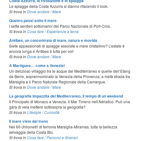
Costa Azzurra, la rivoluzione è in spiaggia
Le spiagge della Costa Azzurra si stanno rifacendo il look.
Si trova in
Dove andare
/
Mare
Quattro passi sotto il mare
I sette sentieri sottomarini del Parco Nazionale di Port-Cros.
Si trova in
Cosa fare
/
Esperienze a tema
Antibes, un concentrato di mare, natura e movida
Siete appassionati di spiagge assolate e mare cristallino? L’estate è
ancora lunga e Antibes è tutta per voi!
Si trova in
Dove andare
/
Mare
A Martigues… come a Venezia!
Un delizioso villaggio tra le acque del Mediterraneo e quelle dell’Etang
de Berre, soprannominato la Venezia della Provenza, a metà strada tra
Marsiglia e il Parco Naturale Regionale della Camargue.
Si trova in
Dove andare
/
Mare
La geografia impazzita del Mediterraneo, il tempo di un weekend
Il Principato di Monaco a Venezia. Il Mar Tirreno nell’Adriatico. Può una
gara di vela mettere sottosopra la geografia?
Si trova in
Lifestyle
/
Curiosità
Il mare visto dal treno
Nei 60 chilometri di ferrovia Marsiglia-Miramas, tutta la bellezza
selvaggia della Costa Blu.
Si trova in
Cosa fare
/
Percorsi e itinerari