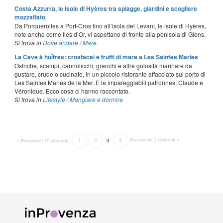
Costa Azzurra, le isole di Hyères tra spiagge, giardini e scogliere
mozzafiato
Da Porquerolles a Port-Cros fino all’isola del Levant, le isole di Hyères,
note anche come Iles d’Or, vi aspettano di fronte alla penisola di Giens.
Si trova in
Dove andare
/
Mare
La Cave à huîtres: crostacei e frutti di mare a Les Saintes Maries
Ostriche, scampi, cannolicchi, granchi e altre golosità marinare da
gustare, crude o cucinate, in un piccolo ristorante affacciato sul porto di
Les Saintes Maries de la Mer. E le impareggiabili patronnes, Claude e
Véronique. Ecco cosa ci hanno raccontato.
Si trova in
Lifestyle
/
Mangiare e dormire
Successivi 1 elementi »
« Precedenti 10 elementi
1
2
3
4