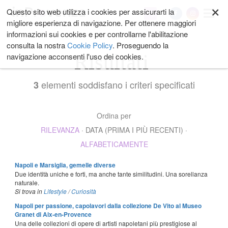
×
Salta
Questo sito web utilizza i cookies per assicurarti la
My
ai
migliore esperienza di navigazione. Per ottenere maggiori
contenuti.
informazioni sui cookies e per controllarne l'abilitazione
|
consulta la nostra
Cookie Policy
. Proseguendo la
Salta
Risultati
navigazione acconsenti l'uso dei cookies.
alla
navigazione
elementi soddisfano i criteri specificati
3
Ordina per
RILEVANZA
·
DATA (PRIMA I PIÙ RECENTI)
·
ALFABETICAMENTE
Napoli e Marsiglia, gemelle diverse
Due identità uniche e forti, ma anche tante similitudini. Una sorellanza
naturale.
Si trova in
Lifestyle
/
Curiosità
Napoli per passione, capolavori dalla collezione De Vito al Museo
Granet di Aix-en-Provence
Una delle collezioni di opere di artisti napoletani più prestigiose al