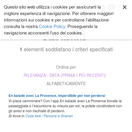
×
Salta
Questo sito web utilizza i cookies per assicurarti la
My
ai
migliore esperienza di navigazione. Per ottenere maggiori
contenuti.
informazioni sui cookies e per controllarne l'abilitazione
|
consulta la nostra
Cookie Policy
. Proseguendo la
Salta
Risultati
navigazione acconsenti l'uso dei cookies.
alla
navigazione
elementi soddisfano i criteri specificati
1
Ordina per
RILEVANZA
·
DATA (PRIMA I PIÙ RECENTI)
·
ALFABETICAMENTE
En balade avec La Provence, imperdibile per non perdersi
Vi piace camminare? Con l’app En balade avec La Provence trovate la
passeggiata o l’escursione su misura per voi, la potete condividere con
gli amici e non rischiate di perdervi.
Si trova in
Cosa fare
/
Percorsi e itinerari