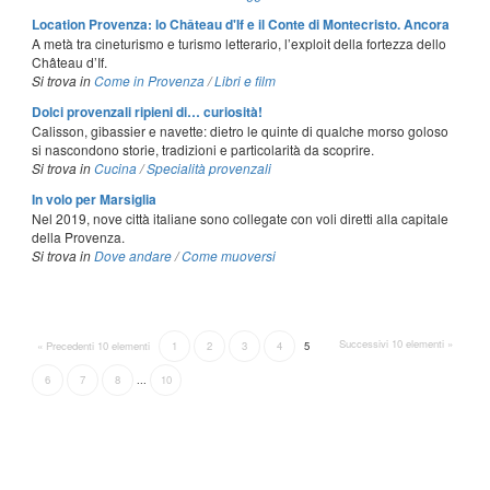
Location Provenza: lo Château d'If e il Conte di Montecristo. Ancora
A metà tra cineturismo e turismo letterario, l’exploit della fortezza dello
Château d’If.
Si trova in
Come in Provenza
/
Libri e film
Dolci provenzali ripieni di… curiosità!
Calisson, gibassier e navette: dietro le quinte di qualche morso goloso
si nascondono storie, tradizioni e particolarità da scoprire.
Si trova in
Cucina
/
Specialità provenzali
In volo per Marsiglia
Nel 2019, nove città italiane sono collegate con voli diretti alla capitale
della Provenza.
Si trova in
Dove andare
/
Come muoversi
Successivi 10 elementi »
« Precedenti 10 elementi
1
2
3
4
5
6
7
8
...
10