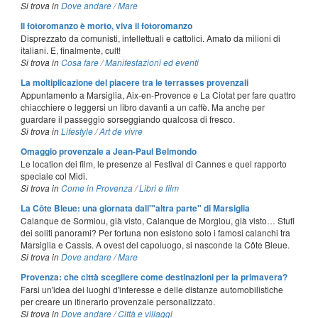
Si trova in
Dove andare
/
Mare
Il fotoromanzo è morto, viva il fotoromanzo
Disprezzato da comunisti, intellettuali e cattolici. Amato da milioni di
italiani. E, finalmente, cult!
Si trova in
Cosa fare
/
Manifestazioni ed eventi
La moltiplicazione del piacere tra le terrasses provenzali
Appuntamento a Marsiglia, Aix-en-Provence e La Ciotat per fare quattro
chiacchiere o leggersi un libro davanti a un caffè. Ma anche per
guardare il passeggio sorseggiando qualcosa di fresco.
Si trova in
Lifestyle
/
Art de vivre
Omaggio provenzale a Jean-Paul Belmondo
Le location dei film, le presenze al Festival di Cannes e quel rapporto
speciale col Midi.
Si trova in
Come in Provenza
/
Libri e film
La Côte Bleue: una giornata dall'"altra parte" di Marsiglia
Calanque de Sormiou, già visto, Calanque de Morgiou, già visto… Stufi
dei soliti panorami? Per fortuna non esistono solo i famosi calanchi tra
Marsiglia e Cassis. A ovest del capoluogo, si nasconde la Côte Bleue.
Si trova in
Dove andare
/
Mare
Provenza: che città scegliere come destinazioni per la primavera?
Farsi un'idea dei luoghi d'interesse e delle distanze automobilistiche
per creare un itinerario provenzale personalizzato.
Si trova in
Dove andare
/
Città e villaggi