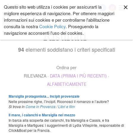
×
Salta
Questo sito web utilizza i cookies per assicurarti la
My
ai
migliore esperienza di navigazione. Per ottenere maggiori
contenuti.
informazioni sui cookies e per controllarne l'abilitazione
|
consulta la nostra
Cookie Policy
. Proseguendo la
Salta
Risultati
navigazione acconsenti l'uso dei cookies.
alla
navigazione
elementi soddisfano i criteri specificati
94
Ordina per
RILEVANZA
·
DATA (PRIMA I PIÙ RECENTI)
·
ALFABETICAMENTE
Marsiglia protagonista... Incipit provenzale
Nelle prossime righe, l’incipit. Riconosci il romanzo e l’autore?
Si trova in
Come in Provenza
/
Libri e film
Il mare, i calanchi e Marsiglia nel mezzo
In barca alla scoperta dei calanchi, tra Marsiglia e Cassis, e tra
Marsiglia e Martigues: i suggerimenti di Lydia Villepinte, responsabile di
Click&Boat per la Francia.