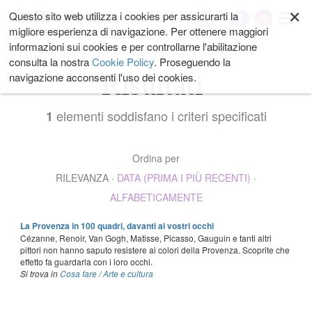
×
Salta
Questo sito web utilizza i cookies per assicurarti la
My
ai
migliore esperienza di navigazione. Per ottenere maggiori
contenuti.
informazioni sui cookies e per controllarne l'abilitazione
|
consulta la nostra
Cookie Policy
. Proseguendo la
Salta
Risultati
navigazione acconsenti l'uso dei cookies.
alla
navigazione
elementi soddisfano i criteri specificati
1
Ordina per
RILEVANZA
·
DATA (PRIMA I PIÙ RECENTI)
·
ALFABETICAMENTE
La Provenza in 100 quadri, davanti ai vostri occhi
Cézanne, Renoir, Van Gogh, Matisse, Picasso, Gauguin e tanti altri
pittori non hanno saputo resistere ai colori della Provenza. Scoprite che
effetto fa guardarla con i loro occhi.
Si trova in
Cosa fare
/
Arte e cultura