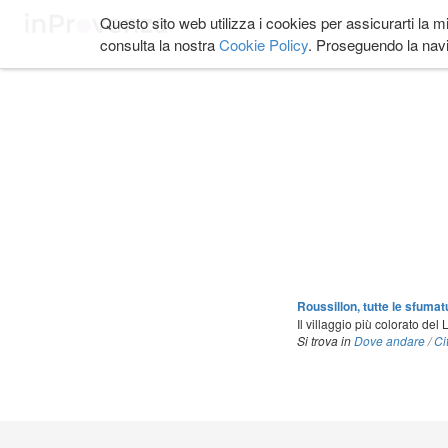
Salta
Questo sito web utilizza i cookies per assicurarti la m
COSA FARE
DOVE
ai
consulta la nostra
Cookie Policy
. Proseguendo la navi
contenuti.
|
Salta
alla
navigazione
Roussillon, tutte le sfumat
Il villaggio più colorato del
Si trova in
Dove andare
/
Ci