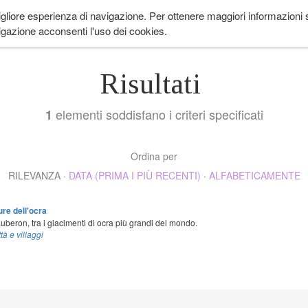
igliore esperienza di navigazione. Per ottenere maggiori informazioni su
 ANDARE
LIFESTYLE
COME IN PROVENZA
CUCINA
EVENTI
CH
gazione acconsenti l'uso dei cookies.
Risultati
elementi soddisfano i criteri specificati
1
Ordina per
RILEVANZA
·
DATA (PRIMA I PIÙ RECENTI)
·
ALFABETICAMENTE
ure dell'ocra
 Luberon, tra i giacimenti di ocra più grandi del mondo.
ttà e villaggi