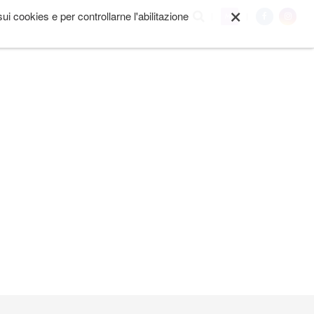
×
i cookies e per controllarne l'abilitazione
My
I SIAMO
ALTRO