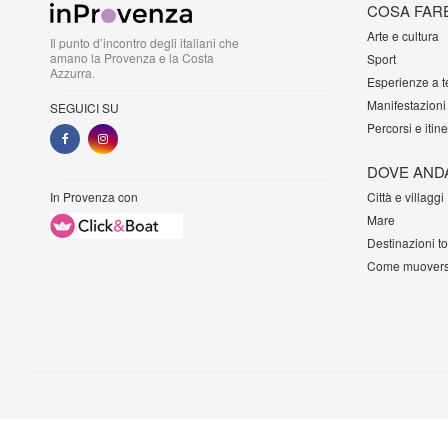
COSA FAR
Arte e cultura
Il punto d’incontro degli italiani che
amano la Provenza e la Costa
Sport
Azzurra.
Esperienze a 
Manifestazioni
SEGUICI SU
Percorsi e itine
DOVE AND
In Provenza con
Città e villaggi
Mare
Destinazioni t
Come muovers