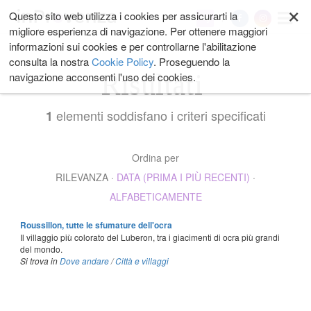
×
Salta
Questo sito web utilizza i cookies per assicurarti la
My
ai
migliore esperienza di navigazione. Per ottenere maggiori
contenuti.
informazioni sui cookies e per controllarne l'abilitazione
|
consulta la nostra
Cookie Policy
. Proseguendo la
Salta
Risultati
navigazione acconsenti l'uso dei cookies.
alla
navigazione
elementi soddisfano i criteri specificati
1
Ordina per
RILEVANZA
·
DATA (PRIMA I PIÙ RECENTI)
·
ALFABETICAMENTE
Roussillon, tutte le sfumature dell'ocra
Il villaggio più colorato del Luberon, tra i giacimenti di ocra più grandi
del mondo.
Si trova in
Dove andare
/
Città e villaggi