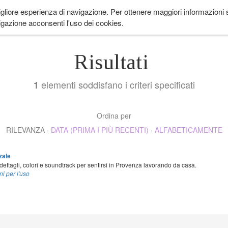
igliore esperienza di navigazione. Per ottenere maggiori informazioni su
 ANDARE
LIFESTYLE
COME IN PROVENZA
CUCINA
EVENTI
CH
gazione acconsenti l'uso dei cookies.
Risultati
elementi soddisfano i criteri specificati
1
Ordina per
RILEVANZA
·
DATA (PRIMA I PIÙ RECENTI)
·
ALFABETICAMENTE
zale
dettagli, colori e soundtrack per sentirsi in Provenza lavorando da casa.
ni per l'uso