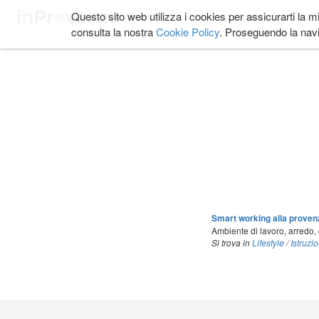
Salta
Questo sito web utilizza i cookies per assicurarti la m
COSA FARE
DOVE
ai
consulta la nostra
Cookie Policy
. Proseguendo la navi
contenuti.
|
Salta
alla
navigazione
Smart working alla proven
Ambiente di lavoro, arredo, 
Si trova in
Lifestyle
/
Istruzio