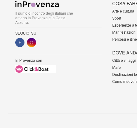
COSA FAR
Arte e cultura
Il punto d’incontro degli italiani che
amano la Provenza e la Costa
Sport
Azzurra.
Esperienze a 
Manifestazioni
SEGUICI SU
Percorsi e itine
DOVE AND
In Provenza con
Città e villaggi
Mare
Destinazioni t
Come muovers