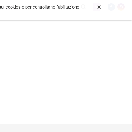
×
i cookies e per controllarne l'abilitazione
My
I SIAMO
ALTRO