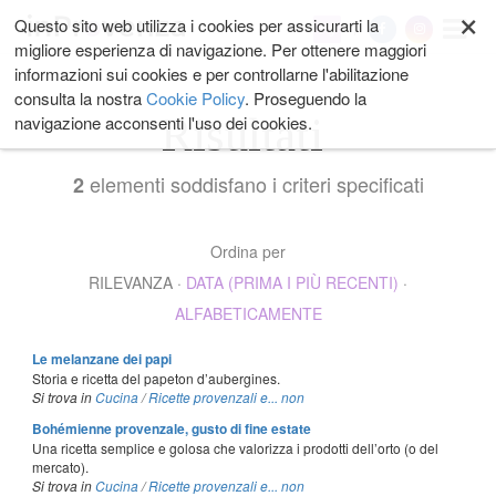
×
Salta
Questo sito web utilizza i cookies per assicurarti la
My
ai
migliore esperienza di navigazione. Per ottenere maggiori
contenuti.
informazioni sui cookies e per controllarne l'abilitazione
|
consulta la nostra
Cookie Policy
. Proseguendo la
Salta
Risultati
navigazione acconsenti l'uso dei cookies.
alla
navigazione
elementi soddisfano i criteri specificati
2
Ordina per
RILEVANZA
·
DATA (PRIMA I PIÙ RECENTI)
·
ALFABETICAMENTE
Le melanzane dei papi
Storia e ricetta del papeton d’aubergines.
Si trova in
Cucina
/
Ricette provenzali e... non
Bohémienne provenzale, gusto di fine estate
Una ricetta semplice e golosa che valorizza i prodotti dell’orto (o del
mercato).
Si trova in
Cucina
/
Ricette provenzali e... non