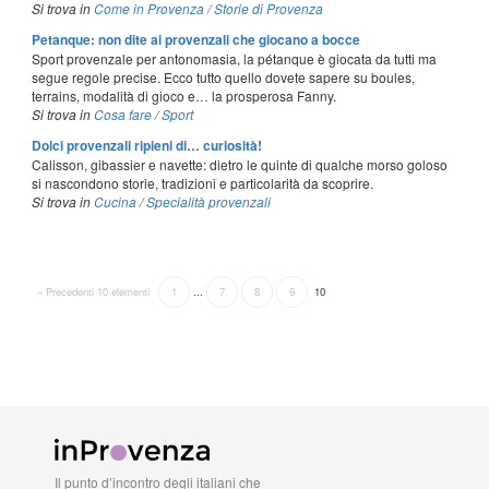
Si trova in
Come in Provenza
/
Storie di Provenza
Petanque: non dite ai provenzali che giocano a bocce
Sport provenzale per antonomasia, la pétanque è giocata da tutti ma
segue regole precise. Ecco tutto quello dovete sapere su boules,
terrains, modalità di gioco e… la prosperosa Fanny.
Si trova in
Cosa fare
/
Sport
Dolci provenzali ripieni di… curiosità!
Calisson, gibassier e navette: dietro le quinte di qualche morso goloso
si nascondono storie, tradizioni e particolarità da scoprire.
Si trova in
Cucina
/
Specialità provenzali
« Precedenti 10 elementi
1
...
7
8
9
10
Il punto d’incontro degli italiani che