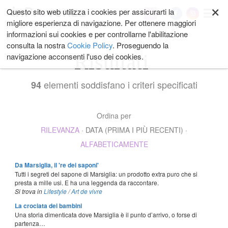
×
Salta
Questo sito web utilizza i cookies per assicurarti la
My
ai
migliore esperienza di navigazione. Per ottenere maggiori
contenuti.
informazioni sui cookies e per controllarne l'abilitazione
|
consulta la nostra
Cookie Policy
. Proseguendo la
Salta
Risultati
navigazione acconsenti l'uso dei cookies.
alla
navigazione
elementi soddisfano i criteri specificati
94
Ordina per
RILEVANZA
·
DATA (PRIMA I PIÙ RECENTI)
·
ALFABETICAMENTE
Da Marsiglia, il 're dei saponi'
Tutti i segreti del sapone di Marsiglia: un prodotto extra puro che si
presta a mille usi. E ha una leggenda da raccontare.
Si trova in
Lifestyle
/
Art de vivre
La crociata dei bambini
Una storia dimenticata dove Marsiglia è il punto d’arrivo, o forse di
partenza…