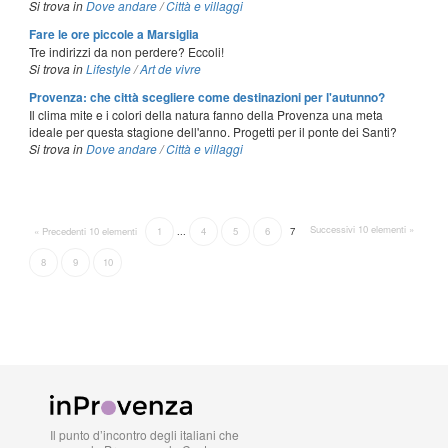
Si trova in
Dove andare
/
Città e villaggi
Fare le ore piccole a Marsiglia
Tre indirizzi da non perdere? Eccoli!
Si trova in
Lifestyle
/
Art de vivre
Provenza: che città scegliere come destinazioni per l'autunno?
Il clima mite e i colori della natura fanno della Provenza una meta
ideale per questa stagione dell'anno. Progetti per il ponte dei Santi?
Si trova in
Dove andare
/
Città e villaggi
Successivi 10 elementi »
« Precedenti 10 elementi
1
...
4
5
6
7
8
9
10
Il punto d’incontro degli italiani che