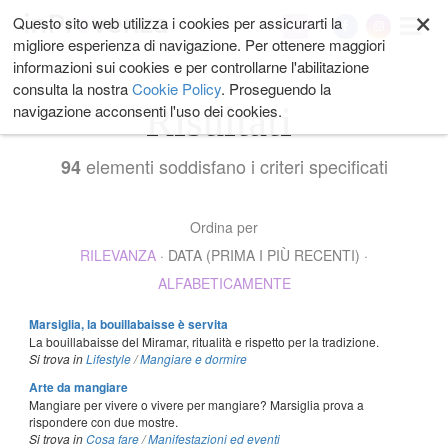
×
Salta
Questo sito web utilizza i cookies per assicurarti la
My
ai
migliore esperienza di navigazione. Per ottenere maggiori
contenuti.
informazioni sui cookies e per controllarne l'abilitazione
|
consulta la nostra
Cookie Policy
. Proseguendo la
Salta
Risultati
navigazione acconsenti l'uso dei cookies.
alla
navigazione
elementi soddisfano i criteri specificati
94
Ordina per
RILEVANZA
·
DATA (PRIMA I PIÙ RECENTI)
·
ALFABETICAMENTE
Marsiglia, la bouillabaisse è servita
La bouillabaisse del Miramar, ritualità e rispetto per la tradizione.
Si trova in
Lifestyle
/
Mangiare e dormire
Arte da mangiare
Mangiare per vivere o vivere per mangiare? Marsiglia prova a
rispondere con due mostre.
Si trova in
Cosa fare
/
Manifestazioni ed eventi