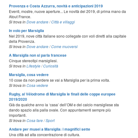
Provenza e Costa Azzurra, novità e anticipazioni 2019
Eventi, mostre, nuove aperture... Le novità del 2019, di prima mano da
Atout France.
Si trova in
Dove andare
/
Città e villaggi
In volo per Marsiglia
Nel 2019, nove città italiane sono collegate con voli diretti alla capitale
della Provenza.
Si trova in
Dove andare
/
Come muoversi
A Marsiglia non si parla francese
Cinque stereotipi marsigliesi.
Si trova in
Lifestyle
/
Curiosità
Marsiglia, cosa vedere
10 cose da non perdere se vai a Marsiglia per la prima volta.
Si trova in
Cosa vedere
Rugby, al Vélodrome di Marsiglia le finali delle coppe europee
2019/2020
Già da qualche anno la ‘casa’ dell’OM e del calcio marsigliese sta
dando spazio alla palla ovale. Con appuntamenti sempre più
importanti.
Si trova in
Cosa fare
/
Sport
Andare per musei a Marsiglia: i magnifici sette
Una città ad alta concentrazione di cultura.