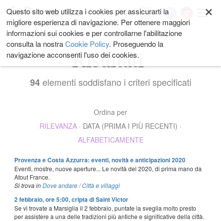
×
Salta
Questo sito web utilizza i cookies per assicurarti la
My
ai
migliore esperienza di navigazione. Per ottenere maggiori
contenuti.
informazioni sui cookies e per controllarne l'abilitazione
|
consulta la nostra
Cookie Policy
. Proseguendo la
Salta
Risultati
navigazione acconsenti l'uso dei cookies.
alla
navigazione
elementi soddisfano i criteri specificati
94
Ordina per
RILEVANZA
·
DATA (PRIMA I PIÙ RECENTI)
·
ALFABETICAMENTE
Provenza e Costa Azzurra: eventi, novità e anticipazioni 2020
Eventi, mostre, nuove aperture... Le novità del 2020, di prima mano da
Atout France.
Si trova in
Dove andare
/
Città e villaggi
2 febbraio, ore 5:00, cripta di Saint Victor
Se vi trovate a Marsiglia il 2 febbraio, puntate la sveglia molto presto
per assistere a una delle tradizioni più antiche e significative della città.