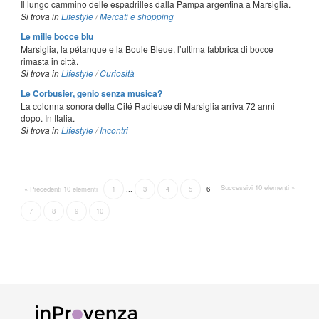
Il lungo cammino delle espadrilles dalla Pampa argentina a Marsiglia.
Si trova in
Lifestyle
/
Mercati e shopping
Le mille bocce blu
Marsiglia, la pétanque e la Boule Bleue, l’ultima fabbrica di bocce
rimasta in città.
Si trova in
Lifestyle
/
Curiosità
Le Corbusier, genio senza musica?
La colonna sonora della Cité Radieuse di Marsiglia arriva 72 anni
dopo. In Italia.
Si trova in
Lifestyle
/
Incontri
Successivi 10 elementi »
« Precedenti 10 elementi
1
...
3
4
5
6
7
8
9
10