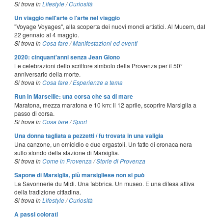
Si trova in
Lifestyle
/
Curiosità
Un viaggio nell'arte o l'arte nel viaggio
"Voyage Voyages", alla scoperta dei nuovi mondi artistici. Al Mucem, dal
22 gennaio al 4 maggio.
Si trova in
Cosa fare
/
Manifestazioni ed eventi
2020: cinquant'anni senza Jean Giono
Le celebrazioni dello scrittore simbolo della Provenza per il 50°
anniversario della morte.
Si trova in
Cosa fare
/
Esperienze a tema
Run in Marseille: una corsa che sa di mare
Maratona, mezza maratona e 10 km: il 12 aprile, scoprire Marsiglia a
passo di corsa.
Si trova in
Cosa fare
/
Sport
Una donna tagliata a pezzetti / fu trovata in una valigia
Una canzone, un omicidio e due ergastoli. Un fatto di cronaca nera
sullo sfondo della stazione di Marsiglia.
Si trova in
Come in Provenza
/
Storie di Provenza
Sapone di Marsiglia, più marsigliese non si può
La Savonnerie du Midi. Una fabbrica. Un museo. E una difesa attiva
della tradizione cittadina.
Si trova in
Lifestyle
/
Curiosità
A passi colorati