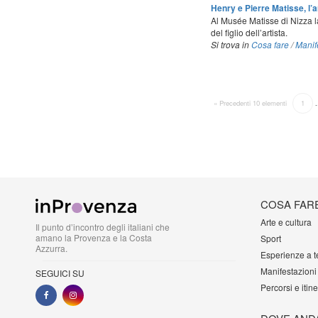
Henry e Pierre Matisse, l’ar
Al Musée Matisse di Nizza la
del figlio dell’artista.
Si trova in
Cosa fare
/
Manif
« Precedenti 10 elementi
1
COSA FAR
Arte e cultura
Il punto d’incontro degli italiani che
amano la Provenza e la Costa
Sport
Azzurra.
Esperienze a 
Manifestazioni
SEGUICI SU
Percorsi e itine