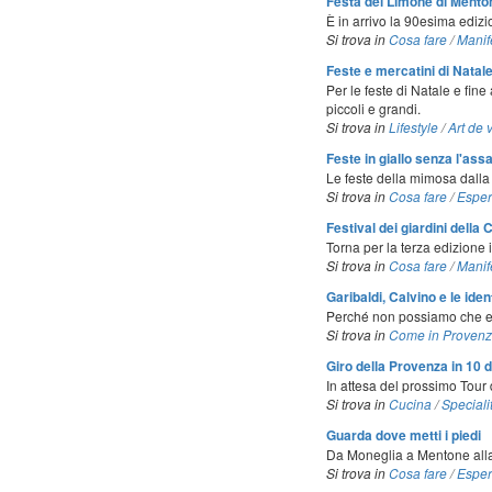
Festa del Limone di Menton
È in arrivo la 90esima edizi
Si trova in
Cosa fare
/
Manif
Feste e mercatini di Natal
Per le feste di Natale e fin
piccoli e grandi.
Si trova in
Lifestyle
/
Art de 
Feste in giallo senza l'ass
Le feste della mimosa dalla
Si trova in
Cosa fare
/
Esper
Festival dei giardini della
Torna per la terza edizione i
Si trova in
Cosa fare
/
Manif
Garibaldi, Calvino e le iden
Perché non possiamo che ess
Si trova in
Come in Proven
Giro della Provenza in 10 d
In attesa del prossimo Tour 
Si trova in
Cucina
/
Speciali
Guarda dove metti i piedi
Da Moneglia a Mentone alla s
Si trova in
Cosa fare
/
Esper