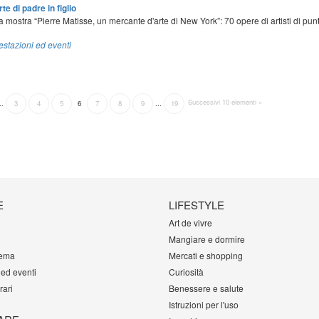
te di padre in figlio
 mostra “Pierre Matisse, un mercante d'arte di New York”: 70 opere di artisti di pun
estazioni ed eventi
Successivi 10 elementi »
...
3
4
5
6
7
8
9
...
19
E
LIFESTYLE
Art de vivre
Mangiare e dormire
tema
Mercati e shopping
 ed eventi
Curiosità
rari
Benessere e salute
Istruzioni per l'uso