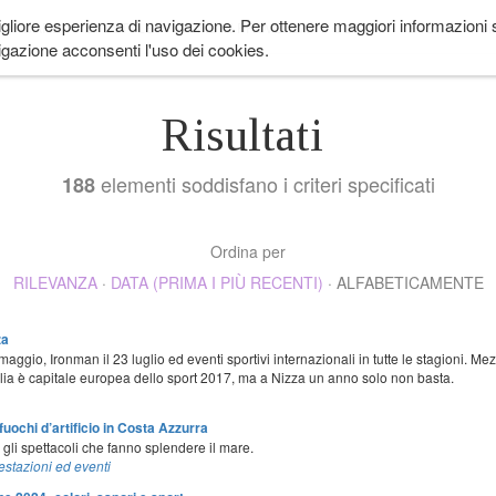
igliore esperienza di navigazione. Per ottenere maggiori informazioni su
 ANDARE
LIFESTYLE
COME IN PROVENZA
CUCINA
EVENTI
CH
gazione acconsenti l'uso dei cookies.
Risultati
elementi soddisfano i criteri specificati
188
Ordina per
RILEVANZA
·
DATA (PRIMA I PIÙ RECENTI)
·
ALFABETICAMENTE
za
maggio, Ironman il 23 luglio ed eventi sportivi internazionali in tutte le stagioni. 
glia è capitale europea dello sport 2017, ma a Nizza un anno solo non basta.
uochi d’artificio in Costa Azzurra
gli spettacoli che fanno splendere il mare.
estazioni ed eventi