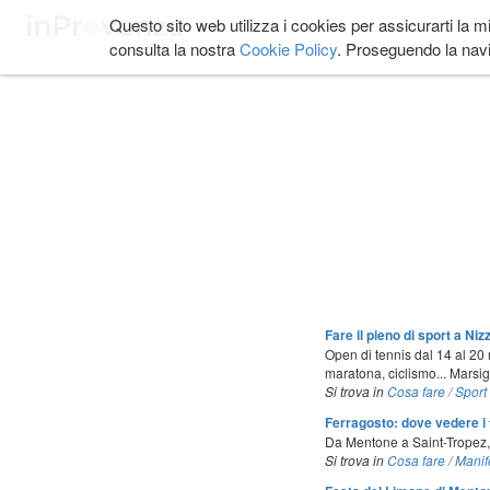
Salta
Questo sito web utilizza i cookies per assicurarti la m
COSA FARE
DOVE
ai
consulta la nostra
Cookie Policy
. Proseguendo la navi
contenuti.
|
Salta
alla
navigazione
Fare il pieno di sport a Niz
Open di tennis dal 14 al 20 
maratona, ciclismo... Marsi
Si trova in
Cosa fare
/
Sport
Ferragosto: dove vedere i f
Da Mentone a Saint-Tropez, 
Si trova in
Cosa fare
/
Manif