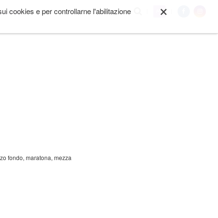
×
i cookies e per controllarne l'abilitazione
My
I SIAMO
ALTRO
Mezzo fondo, maratona, mezza