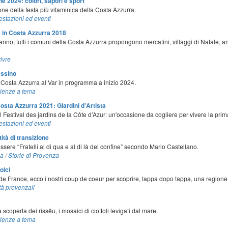
e 2024: colori, sapori e sport
one della festa più vitaminica della Costa Azzurra.
estazioni ed eventi
e in Costa Azzurra 2018
e anno, tutti i comuni della Costa Azzurra propongono mercatini, villaggi di Natale, 
vivre
assino
 Costa Azzurra al Var in programma a inizio 2024.
ienze a tema
 Costa Azzurra 2021: Giardini d'Artista
l Festival des jardins de la Côte d’Azur: un'occasione da cogliere per vivere la prima
estazioni ed eventi
tità di transizione
ere “Fratelli al di qua e al di là del confine” secondo Mario Castellano.
za
/
Storie di Provenza
olci
de France, ecco i nostri coup de coeur per scoprire, tappa dopo tappa, una regione 
tà provenzali
coperta dei rissêu, i mosaici di ciottoli levigati dal mare.
ienze a tema