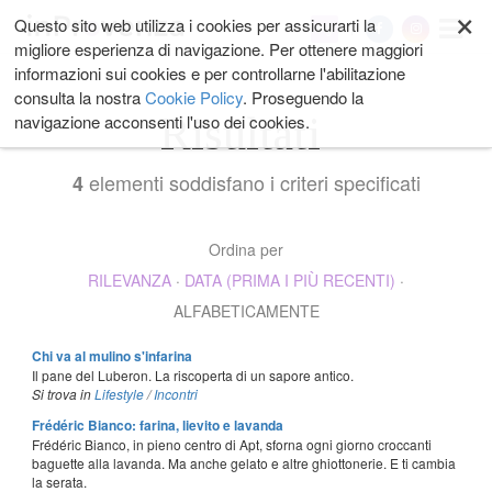
×
Salta
Questo sito web utilizza i cookies per assicurarti la
My
ai
migliore esperienza di navigazione. Per ottenere maggiori
contenuti.
informazioni sui cookies e per controllarne l'abilitazione
|
consulta la nostra
Cookie Policy
. Proseguendo la
Salta
Risultati
navigazione acconsenti l'uso dei cookies.
alla
navigazione
elementi soddisfano i criteri specificati
4
Ordina per
RILEVANZA
·
DATA (PRIMA I PIÙ RECENTI)
·
ALFABETICAMENTE
Chi va al mulino s'infarina
Il pane del Luberon. La riscoperta di un sapore antico.
Si trova in
Lifestyle
/
Incontri
Frédéric Bianco: farina, lievito e lavanda
Frédéric Bianco, in pieno centro di Apt, sforna ogni giorno croccanti
baguette alla lavanda. Ma anche gelato e altre ghiottonerie. E ti cambia
la serata.