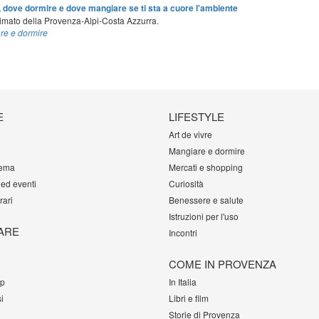
 dove dormire e dove mangiare se ti sta a cuore l'ambiente
 primato della Provenza-Alpi-Costa Azzurra.
re e dormire
E
LIFESTYLE
Art de vivre
Mangiare e dormire
tema
Mercati e shopping
 ed eventi
Curiosità
rari
Benessere e salute
Istruzioni per l'uso
ARE
Incontri
COME IN PROVENZA
op
In Italia
i
Libri e film
Storie di Provenza