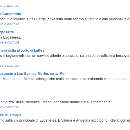
re e dormire
di Carpentras
orum d’inverno. Chez Serge, dove tutto ruota attorno al tartufo e alla personalità
re e dormire
ppo tardi
 a Eygalières.
re e dormire
eraviglia al porto di Lattes
rezzi ragionevoli, con un servizio attento e accurato, su una piacevolissima terrazza
re e dormire
ascosto a Les-Saintes-Maries-de-la-Mer
s-Maries-de-la-Mer, un albergo che resta nel cuore e un ristorante che non delude m
mion pizza" della Provenza. Per chi non vuole rinunciare alla margherita.
re e dormire
za di famiglia
to sulla via principale di Eygalières. E Valérie e Angelina accolgono i clienti con un