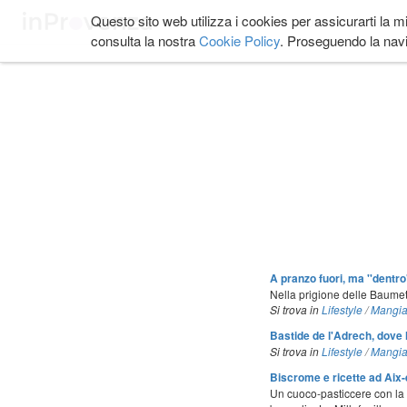
Salta
Questo sito web utilizza i cookies per assicurarti la m
COSA FARE
DOVE
ai
consulta la nostra
Cookie Policy
. Proseguendo la navi
contenuti.
|
Salta
alla
navigazione
A pranzo fuori, ma ''dentro'
Nella prigione delle Baumet
Si trova in
Lifestyle
/
Mangia
Bastide de l'Adrech, dove 
Si trova in
Lifestyle
/
Mangia
Biscrome e ricette ad Aix
Un cuoco-pasticcere con la 