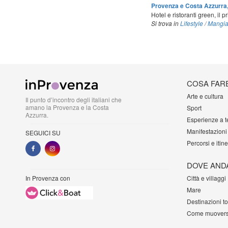
Provenza e Costa Azzurra,
Hotel e ristoranti green, il
Si trova in
Lifestyle
/
Mangia
COSA FAR
Arte e cultura
Il punto d’incontro degli italiani che
amano la Provenza e la Costa
Sport
Azzurra.
Esperienze a 
Manifestazioni
SEGUICI SU
Percorsi e itine
DOVE AND
In Provenza con
Città e villaggi
Mare
Destinazioni t
Come muovers