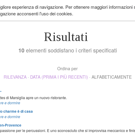
igliore esperienza di navigazione. Per ottenere maggiori informazioni su
 ANDARE
LIFESTYLE
COME IN PROVENZA
CUCINA
EVENTI
CH
gazione acconsenti l'uso dei cookies.
Risultati
elementi soddisfano i criteri specificati
10
Ordina per
RILEVANZA
·
DATA (PRIMA I PIÙ RECENTI)
·
ALFABETICAMENTE
'
tes di Marsiglia apre un nuovo ristorante.
re e dormire
lo charme è di casa
re e dormire
-en-Provence
passione per le percussioni. E uno sconosciuto che si improvvisa meccanico e finis