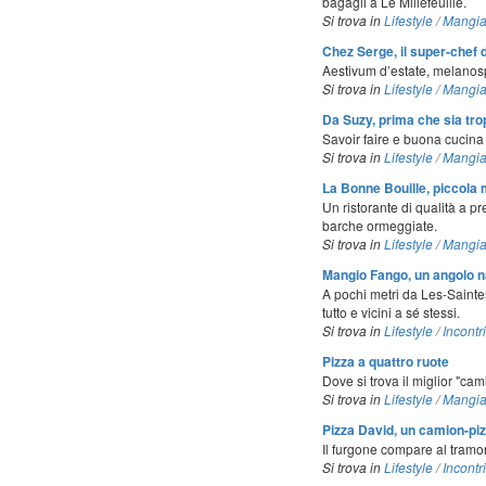
bagagli a Le Millefeuille.
Si trova in
Lifestyle
/
Mangia
Chez Serge, il super-chef 
Aestivum d’estate, melanosp
Si trova in
Lifestyle
/
Mangia
Da Suzy, prima che sia tro
Savoir faire e buona cucina
Si trova in
Lifestyle
/
Mangia
La Bonne Bouille, piccola m
Un ristorante di qualità a p
barche ormeggiate.
Si trova in
Lifestyle
/
Mangia
Mangio Fango, un angolo n
A pochi metri da Les-Sainte
tutto e vicini a sé stessi.
Si trova in
Lifestyle
/
Incontri
Pizza a quattro ruote
Dove si trova il miglior "ca
Si trova in
Lifestyle
/
Mangia
Pizza David, un camion-piz
Il furgone compare al tramon
Si trova in
Lifestyle
/
Incontri