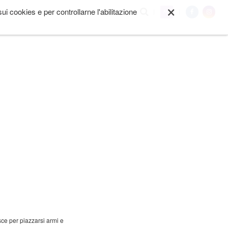
×
i cookies e per controllarne l'abilitazione
My
I SIAMO
ALTRO
ce per piazzarsi armi e