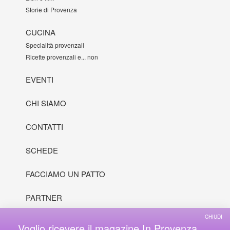
Storie di Provenza
CUCINA
Specialità provenzali
Ricette provenzali e... non
EVENTI
CHI SIAMO
CONTATTI
SCHEDE
FACCIAMO UN PATTO
PARTNER
CHIUDI
Voglio ricevere il magazine In Provenza
© 2000 - 2026 In Provenza, Inc. All rights reserved.
Disclaimer
•
Credits