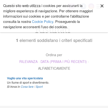
×
Salta
Questo sito web utilizza i cookies per assicurarti la
My
ai
migliore esperienza di navigazione. Per ottenere maggiori
contenuti.
informazioni sui cookies e per controllarne l'abilitazione
|
consulta la nostra
Cookie Policy
. Proseguendo la
Salta
Risultati
navigazione acconsenti l'uso dei cookies.
alla
navigazione
elementi soddisfano i criteri specificati
1
Ordina per
RILEVANZA
·
DATA (PRIMA I PIÙ RECENTI)
·
ALFABETICAMENTE
Voglio una vita spericolata
Un fiume di sport e divertimento.
Si trova in
Cosa fare
/
Sport