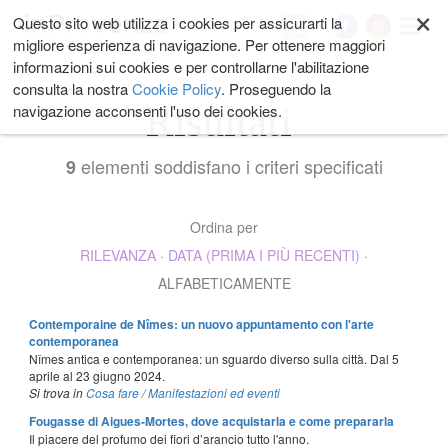
×
Salta
Questo sito web utilizza i cookies per assicurarti la
My
ai
migliore esperienza di navigazione. Per ottenere maggiori
contenuti.
informazioni sui cookies e per controllarne l'abilitazione
|
consulta la nostra
Cookie Policy
. Proseguendo la
Salta
Risultati
navigazione acconsenti l'uso dei cookies.
alla
navigazione
elementi soddisfano i criteri specificati
9
Ordina per
RILEVANZA
·
DATA (PRIMA I PIÙ RECENTI)
·
ALFABETICAMENTE
Contemporaine de Nîmes: un nuovo appuntamento con l'arte
contemporanea
Nîmes antica e contemporanea: un sguardo diverso sulla città. Dal 5
aprile al 23 giugno 2024.
Si trova in
Cosa fare
/
Manifestazioni ed eventi
Fougasse di Aigues-Mortes, dove acquistarla e come prepararla
Il piacere del profumo dei fiori d’arancio tutto l'anno.