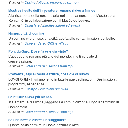
Si trova in
Cucina
/
Ricette provenzali e... non
Mostre: il culto dell’imperatore romano rivive a Nîmes
Alla riscoperta della nostra storia nella nuova mostra del Musée de la
Romanité, in collaborazione con il Musée du Louvre.
Si trova in
Cosa fare
/
Manifestazioni ed eventi
Nîmes, città di confine
Un confine che unisce, una città aperta alle contaminazioni del bello.
Si trova in
Dove andare
/
Città e villaggi
Pont du Gard. Dove l'avete già visto?
L'acquedotto romano più alto del mondo, in ottimo stato di
conservazione.
Si trova in
Dove andare
/
Destinazioni top
Provenza, Alpi e Costa Azzurra, cosa c'è di nuovo
LONGFORM - Il turismo lento in tutte le sue declinazioni. Destinazioni,
programmi, esperienze.
Si trova in
Lifestyle
/
Istruzioni per l'uso
Saint Gilles lava più bianco
In Camargue, tra storia, leggenda e comunicazione lungo il cammino di
Compostela.
Si trova in
Dove andare
/
Destinazioni top
Se una notte d'estate un viaggiatore
Quanto costa dormire in Costa Azzurra e oltre.