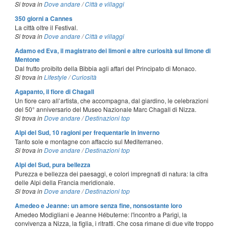
Si trova in
Dove andare
/
Città e villaggi
350 giorni a Cannes
La città oltre il Festival.
Si trova in
Dove andare
/
Città e villaggi
Adamo ed Eva, il magistrato dei limoni e altre curiosità sul limone di
Mentone
Dal frutto proibito della Bibbia agli affari del Principato di Monaco.
Si trova in
Lifestyle
/
Curiosità
Agapanto, il fiore di Chagall
Un fiore caro all’artista, che accompagna, dal giardino, le celebrazioni
del 50° anniversario del Museo Nazionale Marc Chagall di Nizza.
Si trova in
Dove andare
/
Destinazioni top
Alpi del Sud, 10 ragioni per frequentarle in inverno
Tanto sole e montagne con affaccio sul Mediterraneo.
Si trova in
Dove andare
/
Destinazioni top
Alpi del Sud, pura bellezza
Purezza e bellezza dei paesaggi, e colori impregnati di natura: la cifra
delle Alpi della Francia meridionale.
Si trova in
Dove andare
/
Destinazioni top
Amedeo e Jeanne: un amore senza fine, nonsostante loro
Amedeo Modigliani e Jeanne Hébuterne: l'incontro a Parigi, la
convivenza a Nizza, la figlia, i ritratti. Che cosa rimane di due vite troppo