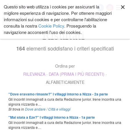
×
Salta
Questo sito web utilizza i cookies per assicurarti la
My
ai
migliore esperienza di navigazione. Per ottenere maggiori
contenuti.
informazioni sui cookies e per controllarne l'abilitazione
|
consulta la nostra
Cookie Policy
. Proseguendo la
Salta
Risultati
navigazione acconsenti l'uso dei cookies.
alla
navigazione
elementi soddisfano i criteri specificati
164
Ordina per
RILEVANZA
·
DATA (PRIMA I PIÙ RECENTI)
·
ALFABETICAMENTE
''Dove eravamo rimaste?'' I villaggi intorno a Nizza - 2a parte
Gli incontri immaginati a cura della Redazione junior. Irene incontra una
signora nizzarda e…
Si trova in
Dove andare
/
Città e villaggi
''Mai stata a Eze?'' I villaggi intorno a Nizza - 1a parte
Gli incontri immaginati a cura della Redazione junior. Irene incontra una
signora nizzarda e…