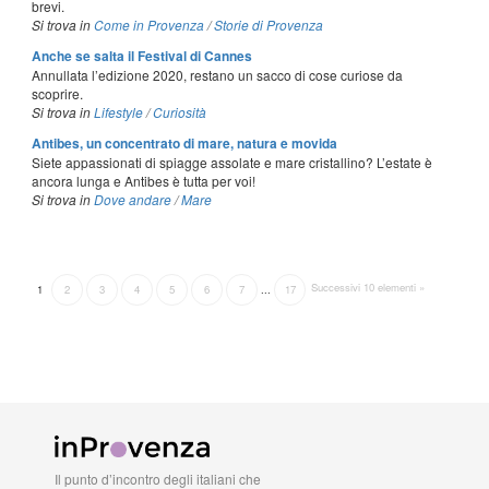
brevi.
Si trova in
Come in Provenza
/
Storie di Provenza
Anche se salta il Festival di Cannes
Annullata l’edizione 2020, restano un sacco di cose curiose da
scoprire.
Si trova in
Lifestyle
/
Curiosità
Antibes, un concentrato di mare, natura e movida
Siete appassionati di spiagge assolate e mare cristallino? L’estate è
ancora lunga e Antibes è tutta per voi!
Si trova in
Dove andare
/
Mare
Successivi 10 elementi »
1
2
3
4
5
6
7
...
17
Il punto d’incontro degli italiani che