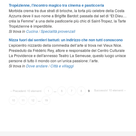
Tropézienne, l’incontro magico tra cinema e pasticceria
Morbida crema tra due strati di brioche, la torta più celebre della Costa
Azzurra deve il suo nome a Brigitte Bardot: passata dal set di “Et Dieu…
créa la Femme” a una delle pasticcerie più chic di Saint-Tropez, la Tarte
Tropézienne è imperdibile.
Si trova in
Cucina
/
Specialità provenzali
Nizza fuori dai sentieri battuti: un indirizzo che non tutti conoscono
L’epicentro nizzardo della commedia dell’arte si trova nel Vieux Nice.
Presieduto da Frédéric Rey, attore e responsabile del Centro Culturale
La Providence e dell'annesso Teatro La Semeuse, questo luogo unisce
persone di tutto il mondo con un’unica passione: l’arte.
Si trova in
Dove andare
/
Città e villaggi
Successivi 10 elementi »
« Precedenti 10 elementi
1
...
6
7
8
9
10
11
12
...
19