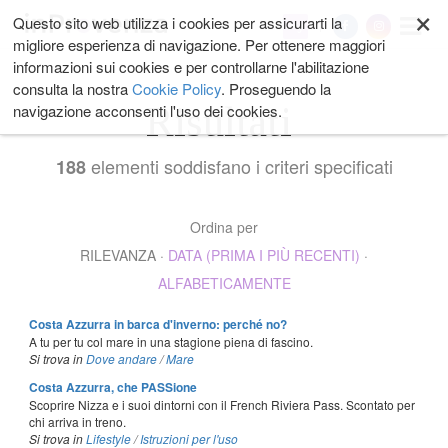
×
Salta
Questo sito web utilizza i cookies per assicurarti la
My
ai
migliore esperienza di navigazione. Per ottenere maggiori
contenuti.
informazioni sui cookies e per controllarne l'abilitazione
|
consulta la nostra
Cookie Policy
. Proseguendo la
Salta
Risultati
navigazione acconsenti l'uso dei cookies.
alla
navigazione
elementi soddisfano i criteri specificati
188
Ordina per
RILEVANZA
·
DATA (PRIMA I PIÙ RECENTI)
·
ALFABETICAMENTE
Costa Azzurra in barca d'inverno: perché no?
A tu per tu col mare in una stagione piena di fascino.
Si trova in
Dove andare
/
Mare
Costa Azzurra, che PASSione
Scoprire Nizza e i suoi dintorni con il French Riviera Pass. Scontato per
chi arriva in treno.
Si trova in
Lifestyle
/
Istruzioni per l'uso