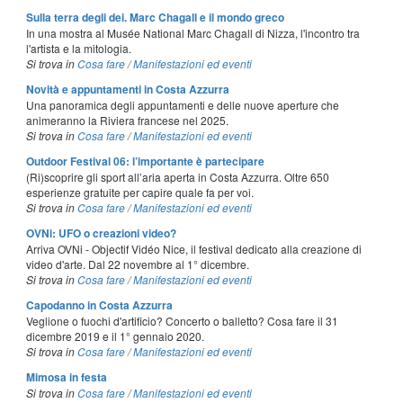
Sulla terra degli dei. Marc Chagall e il mondo greco
In una mostra al Musée National Marc Chagall di Nizza, l'incontro tra
l'artista e la mitologia.
Si trova in
Cosa fare
/
Manifestazioni ed eventi
Novità e appuntamenti in Costa Azzurra
Una panoramica degli appuntamenti e delle nuove aperture che
animeranno la Riviera francese nel 2025.
Si trova in
Cosa fare
/
Manifestazioni ed eventi
Outdoor Festival 06: l’importante è partecipare
(Ri)scoprire gli sport all’aria aperta in Costa Azzurra. Oltre 650
esperienze gratuite per capire quale fa per voi.
Si trova in
Cosa fare
/
Manifestazioni ed eventi
OVNi: UFO o creazioni video?
Arriva OVNi - Objectif Vidéo Nice, il festival dedicato alla creazione di
video d'arte. Dal 22 novembre al 1° dicembre.
Si trova in
Cosa fare
/
Manifestazioni ed eventi
Capodanno in Costa Azzurra
Veglione o fuochi d'artificio? Concerto o balletto? Cosa fare il 31
dicembre 2019 e il 1° gennaio 2020.
Si trova in
Cosa fare
/
Manifestazioni ed eventi
Mimosa in festa
Si trova in
Cosa fare
/
Manifestazioni ed eventi