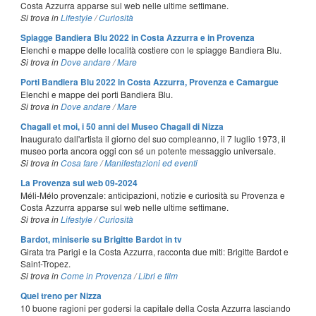
Costa Azzurra apparse sul web nelle ultime settimane.
Si trova in
Lifestyle
/
Curiosità
Spiagge Bandiera Blu 2022 in Costa Azzurra e in Provenza
Elenchi e mappe delle località costiere con le spiagge Bandiera Blu.
Si trova in
Dove andare
/
Mare
Porti Bandiera Blu 2022 in Costa Azzurra, Provenza e Camargue
Elenchi e mappe dei porti Bandiera Blu.
Si trova in
Dove andare
/
Mare
Chagall et moi, i 50 anni del Museo Chagall di Nizza
Inaugurato dall'artista il giorno del suo compleanno, il 7 luglio 1973, il
museo porta ancora oggi con sé un potente messaggio universale.
Si trova in
Cosa fare
/
Manifestazioni ed eventi
La Provenza sul web 09-2024
Méli-Mélo provenzale: anticipazioni, notizie e curiosità su Provenza e
Costa Azzurra apparse sul web nelle ultime settimane.
Si trova in
Lifestyle
/
Curiosità
Bardot, miniserie su Brigitte Bardot in tv
Girata tra Parigi e la Costa Azzurra, racconta due miti: Brigitte Bardot e
Saint-Tropez.
Si trova in
Come in Provenza
/
Libri e film
Quel treno per Nizza
10 buone ragioni per godersi la capitale della Costa Azzurra lasciando