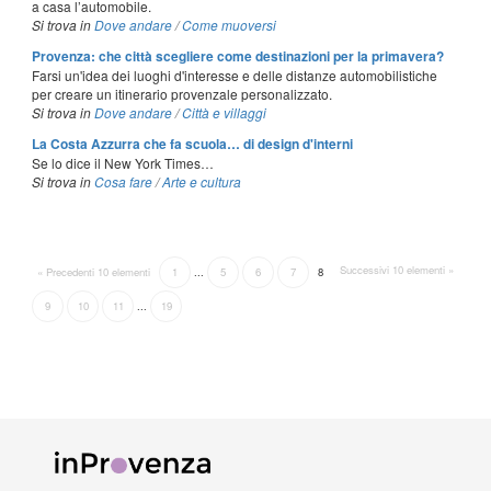
a casa l’automobile.
Si trova in
Dove andare
/
Come muoversi
Provenza: che città scegliere come destinazioni per la primavera?
Farsi un'idea dei luoghi d'interesse e delle distanze automobilistiche
per creare un itinerario provenzale personalizzato.
Si trova in
Dove andare
/
Città e villaggi
La Costa Azzurra che fa scuola… di design d'interni
Se lo dice il New York Times…
Si trova in
Cosa fare
/
Arte e cultura
Successivi 10 elementi »
« Precedenti 10 elementi
1
...
5
6
7
8
9
10
11
...
19