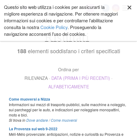
×
Salta
Questo sito web utilizza i cookies per assicurarti la
My
ai
migliore esperienza di navigazione. Per ottenere maggiori
contenuti.
informazioni sui cookies e per controllarne l'abilitazione
|
consulta la nostra
Cookie Policy
. Proseguendo la
Salta
Risultati
navigazione acconsenti l'uso dei cookies.
alla
navigazione
elementi soddisfano i criteri specificati
188
Ordina per
RILEVANZA
·
DATA (PRIMA I PIÙ RECENTI)
·
ALFABETICAMENTE
Come muoversi a Nizza
Informazioni sui mezzi di trasporto pubblici, sulle macchine a noleggio,
sui parcheggi per le auto, e indicazioni per noleggiare monopattini,
moto e bici.
Si trova in
Dove andare
/
Come muoversi
La Provenza sul web 9-2022
Méli-Mélo provenzale: anticipazioni, notizie e curiosità su Provenza e