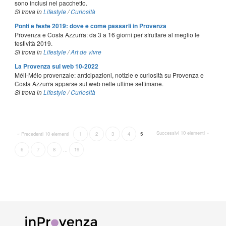
sono inclusi nel pacchetto.
Si trova in
Lifestyle
/
Curiosità
Ponti e feste 2019: dove e come passarli in Provenza
Provenza e Costa Azzurra: da 3 a 16 giorni per sfruttare al meglio le
festività 2019.
Si trova in
Lifestyle
/
Art de vivre
La Provenza sul web 10-2022
Méli-Mélo provenzale: anticipazioni, notizie e curiosità su Provenza e
Costa Azzurra apparse sul web nelle ultime settimane.
Si trova in
Lifestyle
/
Curiosità
Successivi 10 elementi »
« Precedenti 10 elementi
1
2
3
4
5
6
7
8
...
19