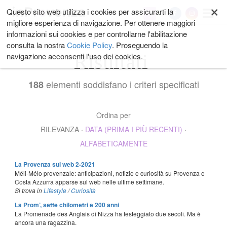
×
Salta
Questo sito web utilizza i cookies per assicurarti la
My
ai
migliore esperienza di navigazione. Per ottenere maggiori
contenuti.
informazioni sui cookies e per controllarne l'abilitazione
|
consulta la nostra
Cookie Policy
. Proseguendo la
Salta
Risultati
navigazione acconsenti l'uso dei cookies.
alla
navigazione
elementi soddisfano i criteri specificati
188
Ordina per
RILEVANZA
·
DATA (PRIMA I PIÙ RECENTI)
·
ALFABETICAMENTE
La Provenza sul web 2-2021
Méli-Mélo provenzale: anticipazioni, notizie e curiosità su Provenza e
Costa Azzurra apparse sul web nelle ultime settimane.
Si trova in
Lifestyle
/
Curiosità
La Prom’, sette chilometri e 200 anni
La Promenade des Anglais di Nizza ha festeggiato due secoli. Ma è
ancora una ragazzina.