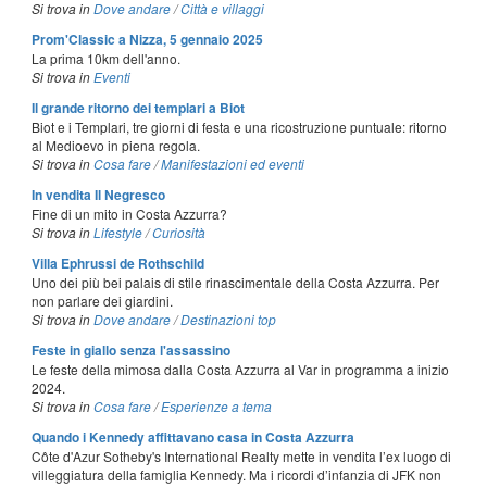
Si trova in
Dove andare
/
Città e villaggi
Prom'Classic a Nizza, 5 gennaio 2025
La prima 10km dell'anno.
Si trova in
Eventi
Il grande ritorno dei templari a Biot
Biot e i Templari, tre giorni di festa e una ricostruzione puntuale: ritorno
al Medioevo in piena regola.
Si trova in
Cosa fare
/
Manifestazioni ed eventi
In vendita Il Negresco
Fine di un mito in Costa Azzurra?
Si trova in
Lifestyle
/
Curiosità
Villa Ephrussi de Rothschild
Uno dei più bei palais di stile rinascimentale della Costa Azzurra. Per
non parlare dei giardini.
Si trova in
Dove andare
/
Destinazioni top
Feste in giallo senza l'assassino
Le feste della mimosa dalla Costa Azzurra al Var in programma a inizio
2024.
Si trova in
Cosa fare
/
Esperienze a tema
Quando i Kennedy affittavano casa in Costa Azzurra
Côte d'Azur Sotheby's International Realty mette in vendita l’ex luogo di
villeggiatura della famiglia Kennedy. Ma i ricordi d’infanzia di JFK non