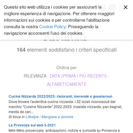
×
Salta
Questo sito web utilizza i cookies per assicurarti la
My
ai
migliore esperienza di navigazione. Per ottenere maggiori
contenuti.
informazioni sui cookies e per controllarne l'abilitazione
|
consulta la nostra
Cookie Policy
. Proseguendo la
Salta
Risultati
navigazione acconsenti l'uso dei cookies.
alla
navigazione
elementi soddisfano i criteri specificati
164
Ordina per
RILEVANZA
·
DATA (PRIMA I PIÙ RECENTI)
·
ALFABETICAMENTE
Cucina Nizzarda 2022/2023: ristoranti, merende e goustaroun
Dove trovare l'autentica cucina nizzarda: i 32 locali riconosciuti dal
marchio "Cuisine NIzzarde" 2022-2023: insalata nizzarda, pan bagnat,
merda de can...
Si trova in
Lifestyle
/
Mangiare e dormire
La Provenza sul web 5-2021
Méli-Mélo provenzale: anticipazioni, notizie e curiosità su Provenza e