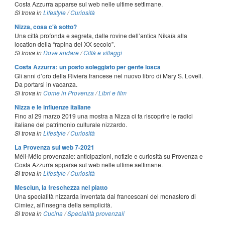
Costa Azzurra apparse sul web nelle ultime settimane.
Si trova in
Lifestyle
/
Curiosità
Nizza, cosa c'è sotto?
Una città profonda e segreta, dalle rovine dell’antica Nikaïa alla
location della “rapina del XX secolo”.
Si trova in
Dove andare
/
Città e villaggi
Costa Azzurra: un posto soleggiato per gente losca
Gli anni d’oro della Riviera francese nel nuovo libro di Mary S. Lovell.
Da portarsi in vacanza.
Si trova in
Come in Provenza
/
Libri e film
Nizza e le influenze italiane
Fino al 29 marzo 2019 una mostra a Nizza ci fa riscoprire le radici
italiane del patrimonio culturale nizzardo.
Si trova in
Lifestyle
/
Curiosità
La Provenza sul web 7-2021
Méli-Mélo provenzale: anticipazioni, notizie e curiosità su Provenza e
Costa Azzurra apparse sul web nelle ultime settimane.
Si trova in
Lifestyle
/
Curiosità
Mesclun, la freschezza nel piatto
Una specialità nizzarda inventata dai francescani del monastero di
Cimiez, all'insegna della semplicità.
Si trova in
Cucina
/
Specialità provenzali