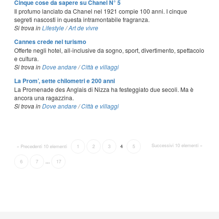
Cinque cose da sapere su Chanel N° 5
Il profumo lanciato da Chanel nel 1921 compie 100 anni. I cinque
segreti nascosti in questa intramontabile fragranza.
Si trova in
Lifestyle
/
Art de vivre
Cannes crede nel turismo
Offerte negli hotel, all-inclusive da sogno, sport, divertimento, spettacolo
e cultura.
Si trova in
Dove andare
/
Città e villaggi
La Prom’, sette chilometri e 200 anni
La Promenade des Anglais di Nizza ha festeggiato due secoli. Ma è
ancora una ragazzina.
Si trova in
Dove andare
/
Città e villaggi
Successivi 10 elementi »
« Precedenti 10 elementi
1
2
3
4
5
6
7
...
17