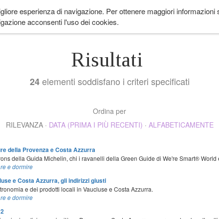
igliore esperienza di navigazione. Per ottenere maggiori informazioni su
 ANDARE
LIFESTYLE
COME IN PROVENZA
CUCINA
EVENTI
CH
gazione acconsenti l'uso dei cookies.
Risultati
elementi soddisfano i criteri specificati
24
Ordina per
RILEVANZA
·
DATA (PRIMA I PIÙ RECENTI)
·
ALFABETICAMENTE
rdure della Provenza e Costa Azzurra
ons della Guida Michelin, chi i ravanelli della Green Guide di We're Smart® World
re e dormire
e e Costa Azzurra, gli indirizzi giusti
stronomia e dei prodotti locali in Vaucluse e Costa Azzurra.
re e dormire
22