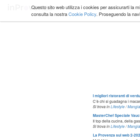
Salta
Questo sito web utilizza i cookies per assicurarti la m
COSA FARE
DOVE
ai
consulta la nostra
Cookie Policy
. Proseguendo la navi
contenuti.
|
Salta
alla
navigazione
I migliori ristoranti di ve
C’è chi si guadagna i macar
Si trova in
Lifestyle
/
Mangia
MasterChef Speciale Vauclus
Il top della cucina, della ga
Si trova in
Lifestyle
/
Mangia
La Provenza sul web 2-20