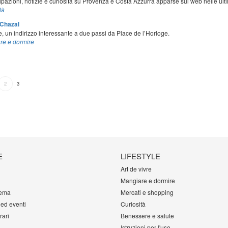
ipazioni, notizie e curiosità su Provenza e Costa Azzurra apparse sul web nelle ult
tà
n Chazal
, un indirizzo interessante a due passi da Place de l’Horloge.
re e dormire
2
3
E
LIFESTYLE
Art de vivre
Mangiare e dormire
tema
Mercati e shopping
 ed eventi
Curiosità
rari
Benessere e salute
Istruzioni per l'uso