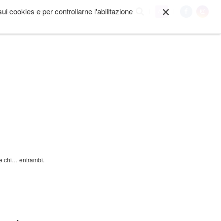
×
i cookies e per controllarne l'abilitazione
My
I SIAMO
ALTRO
 e chi… entrambi.