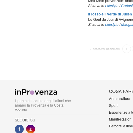
Méli-Mélo provenzale: antic
Si trova in
Lifestyle
/
Curiosi
Il rosso e il verde di Julie
Le Goût du Jour di Avignone
Si trova in
Lifestyle
/
Mangia
« Precedenti 10 elementi
1
COSA FAR
Arte e cultura
Il punto d’incontro degli italiani che
amano la Provenza e la Costa
Sport
Azzurra.
Esperienze a 
Manifestazioni
SEGUICI SU
Percorsi e itine