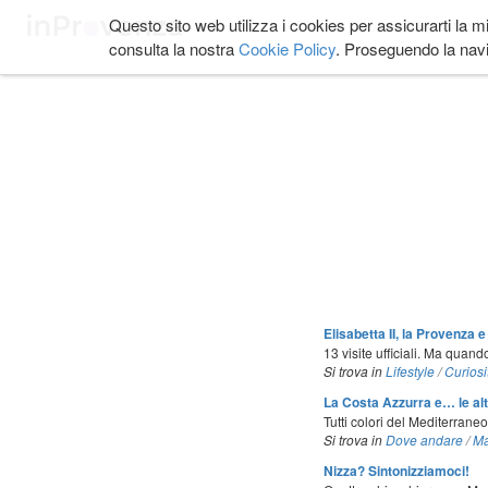
Salta
Questo sito web utilizza i cookies per assicurarti la m
COSA FARE
DOVE
ai
consulta la nostra
Cookie Policy
. Proseguendo la navi
contenuti.
|
Salta
alla
navigazione
Elisabetta II, la Provenza 
13 visite ufficiali. Ma quand
Si trova in
Lifestyle
/
Curiosi
La Costa Azzurra e… le alt
Tutti colori del Mediterrane
Si trova in
Dove andare
/
Ma
Nizza? Sintonizziamoci!