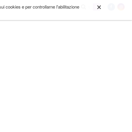
×
i cookies e per controllarne l'abilitazione
My
I SIAMO
ALTRO