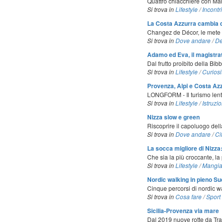
Quattro chiacchiere con Ma
Si trova in
Lifestyle
/
Incontri
La Costa Azzurra cambia d
Changez de Décor, le mete e 
Si trova in
Dove andare
/
De
Adamo ed Eva, il magistrato
Dal frutto proibito della Bib
Si trova in
Lifestyle
/
Curiosi
Provenza, Alpi e Costa Azz
LONGFORM - Il turismo lento
Si trova in
Lifestyle
/
Istruzio
Nizza slow e green
Riscoprire il capoluogo dell
Si trova in
Dove andare
/
Ci
La socca migliore di Nizza
Che sia la più croccante, la p
Si trova in
Lifestyle
/
Mangia
Nordic walking in pieno Su
Cinque percorsi di nordic wa
Si trova in
Cosa fare
/
Sport
Sicilia-Provenza via mare
Dal 2019 nuove rotte da Tra