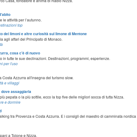
rco Casa, fondatore e anima di Radio Nizza.
'abito
le attività per l’autunno.
stinazioni top
 dei limoni e altre curiosità sul limone di Mentone
bia agli affari del Principato di Monaco.
tà
urra, cosa c'è di nuovo
 in tutte le sue declinazioni. Destinazioni, programmi, esperienze.
ni per l'uso
a Costa Azzurra all'insegna del turismo slow.
ttà e villaggi
: dove assaggiarla
iù pepata o la più sottile, ecco la top five delle migliori socca di tutta Nizza.
re e dormire
d
lking tra Provenza e Costa Azzurra. E i consigli del maestro di camminata nordica 
pani a Tolone e Nizza.