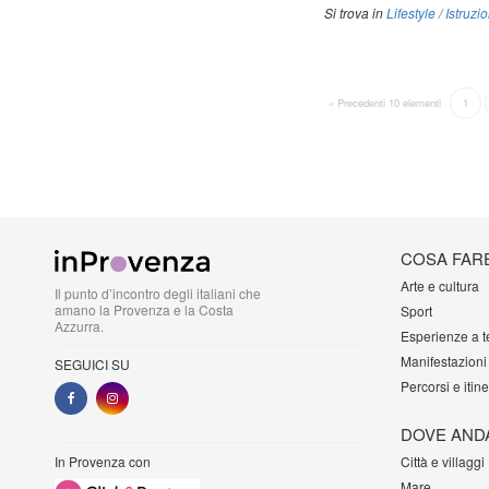
Si trova in
Lifestyle
/
Istruzio
« Precedenti 10 elementi
1
COSA FAR
Arte e cultura
Il punto d’incontro degli italiani che
amano la Provenza e la Costa
Sport
Azzurra.
Esperienze a 
Manifestazioni
SEGUICI SU
Percorsi e itine
DOVE AND
In Provenza con
Città e villaggi
Mare