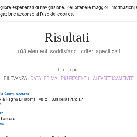
igliore esperienza di navigazione. Per ottenere maggiori informazioni su
 ANDARE
LIFESTYLE
COME IN PROVENZA
CUCINA
EVENTI
CH
gazione acconsenti l'uso dei cookies.
Risultati
elementi soddisfano i criteri specificati
188
Ordina per
RILEVANZA
·
DATA (PRIMA I PIÙ RECENTI)
·
ALFABETICAMENTE
e la Costa Azzurra
o la Regina Elisabetta II visitò il Sud della Francia?
tà
re
o francese.
re