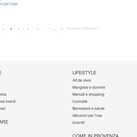
ni per l'uso
Successivi 10 elementi »
2
3
4
5
6
7
...
19
E
LIFESTYLE
Art de vivre
Mangiare e dormire
tema
Mercati e shopping
 ed eventi
Curiosità
rari
Benessere e salute
Istruzioni per l'uso
ARE
Incontri
COME IN PROVENZA