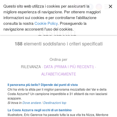
×
Salta
Questo sito web utilizza i cookies per assicurarti la
My
ai
migliore esperienza di navigazione. Per ottenere maggiori
contenuti.
informazioni sui cookies e per controllarne l'abilitazione
|
consulta la nostra
Cookie Policy
. Proseguendo la
Salta
Risultati
navigazione acconsenti l'uso dei cookies.
alla
navigazione
elementi soddisfano i criteri specificati
188
Ordina per
RILEVANZA
·
DATA (PRIMA I PIÙ RECENTI)
·
ALFABETICAMENTE
Il panorama più bello? Dipende dai punti di vista
Chi ha vinto la sfida per il miglior panorama mozzafiato del Var e della
Costa Azzurra? Un campione imperdibile e 31 sfidanti da non lasciarsi
scappare.
Si trova in
Dove andare
/
Destinazioni top
La Costa Azzurra negli occhi di un bambino
Illustratore, Eric Garence ha passato tutta la sua vita tra Nizza, Mentone