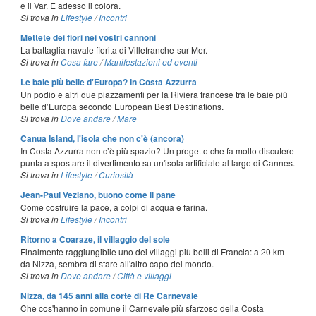
e il Var. E adesso li colora.
Si trova in
Lifestyle
/
Incontri
Mettete dei fiori nei vostri cannoni
La battaglia navale fiorita di Villefranche-sur-Mer.
Si trova in
Cosa fare
/
Manifestazioni ed eventi
Le baie più belle d'Europa? In Costa Azzurra
Un podio e altri due piazzamenti per la Riviera francese tra le baie più
belle d’Europa secondo European Best Destinations.
Si trova in
Dove andare
/
Mare
Canua Island, l'isola che non c'è (ancora)
In Costa Azzurra non c’è più spazio? Un progetto che fa molto discutere
punta a spostare il divertimento su un'isola artificiale al largo di Cannes.
Si trova in
Lifestyle
/
Curiosità
Jean-Paul Veziano, buono come il pane
Come costruire la pace, a colpi di acqua e farina.
Si trova in
Lifestyle
/
Incontri
Ritorno a Coaraze, il villaggio del sole
Finalmente raggiungibile uno dei villaggi più belli di Francia: a 20 km
da Nizza, sembra di stare all'altro capo del mondo.
Si trova in
Dove andare
/
Città e villaggi
Nizza, da 145 anni alla corte di Re Carnevale
Che cos'hanno in comune il Carnevale più sfarzoso della Costa