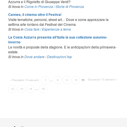
Azzurra e il Rigoletto di Giuseppe Verdi?
Si trova in
Come in Provenza
/
Storie di Provenza
Cannes, il cinema oltre il Festival
Visite tematiche, percorsi, street art… Dove e come apprezzare la
settima arte lontano dal Festival del Cinema.
Si trova in
Cosa fare
/
Esperienze a tema
La Costa Azzurra presenta all'Italia la sua collezione autunno-
inverno
Le novità e proposte della stagione. E le anticipazioni della primavera-
estate.
Si trova in
Dove andare
/
Destinazioni top
Successivi 10 elementi »
« Precedenti 10 elementi
1
...
8
9
10
11
12
13
14
...
19