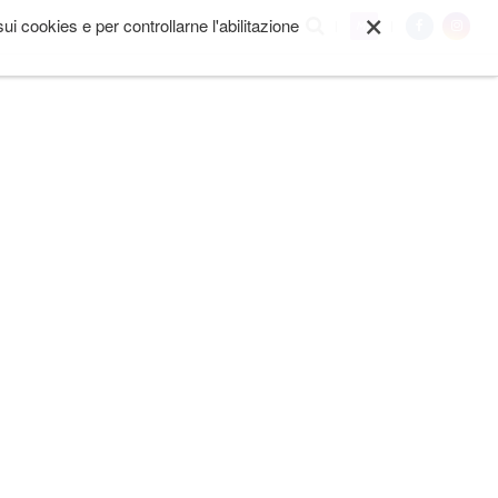
×
i cookies e per controllarne l'abilitazione
My
I SIAMO
ALTRO