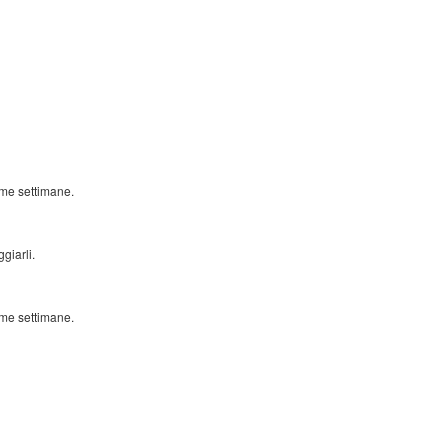
ime settimane.
giarli.
ime settimane.