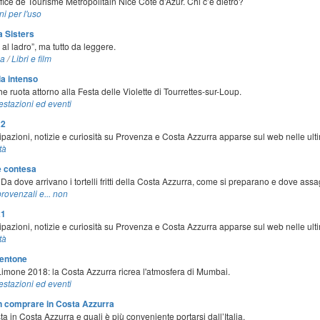
Office de Tourisme Métropolitain Nice Côte d’Azur. Chi c’è dietro?
ni per l'uso
a Sisters
l ladro”, ma tutto da leggere.
za
/
Libri e film
la intenso
he ruota attorno alla Festa delle Violette di Tourrettes-sur-Loup.
estazioni ed eventi
22
ipazioni, notizie e curiosità su Provenza e Costa Azzurra apparse sul web nelle ult
tà
e contesa
dove arrivano i tortelli fritti della Costa Azzurra, come si preparano e dove assag
provenzali e... non
21
ipazioni, notizie e curiosità su Provenza e Costa Azzurra apparse sul web nelle ult
tà
Mentone
Limone 2018: la Costa Azzurra ricrea l'atmosfera di Mumbai.
estazioni ed eventi
 comprare in Costa Azzurra
sta in Costa Azzurra e quali è più conveniente portarsi dall’Italia.