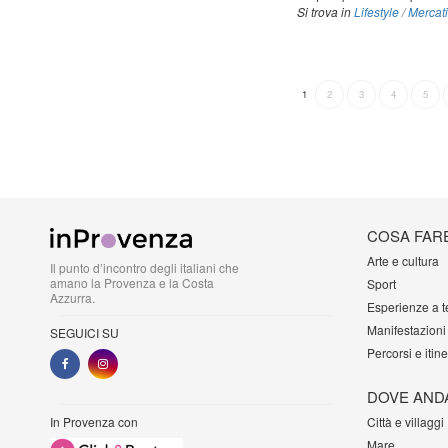
Si trova in
Lifestyle
/
Mercat
1
2
3
4
5
COSA FAR
Arte e cultura
Il punto d’incontro degli italiani che
amano la Provenza e la Costa
Sport
Azzurra.
Esperienze a 
Manifestazioni
SEGUICI SU
Percorsi e itine
DOVE AND
In Provenza con
Città e villaggi
Mare