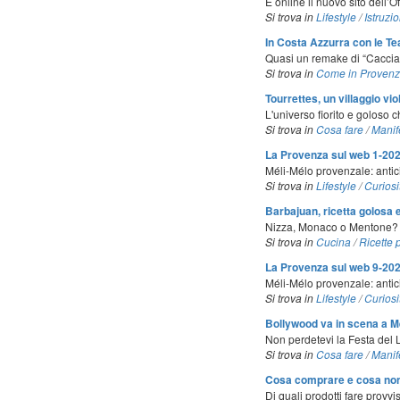
È online il nuovo sito dell’
Si trova in
Lifestyle
/
Istruzio
In Costa Azzurra con le Te
Quasi un remake di “Caccia a
Si trova in
Come in Proven
Tourrettes, un villaggio vio
L'universo fiorito e goloso c
Si trova in
Cosa fare
/
Manif
La Provenza sul web 1-20
Méli-Mélo provenzale: antic
Si trova in
Lifestyle
/
Curiosi
Barbajuan, ricetta golosa 
Nizza, Monaco o Mentone? Da 
Si trova in
Cucina
/
Ricette 
La Provenza sul web 9-20
Méli-Mélo provenzale: antic
Si trova in
Lifestyle
/
Curiosi
Bollywood va in scena a 
Non perdetevi la Festa del 
Si trova in
Cosa fare
/
Manif
Cosa comprare e cosa non
Di quali prodotti fare provvi