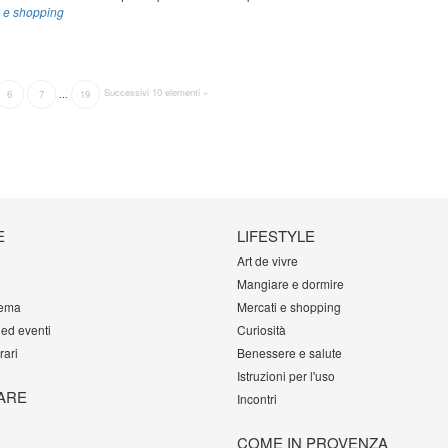
i e shopping
Successivi 10 elementi »
6
7
...
19
E
LIFESTYLE
Art de vivre
Mangiare e dormire
tema
Mercati e shopping
 ed eventi
Curiosità
rari
Benessere e salute
Istruzioni per l'uso
ARE
Incontri
COME IN PROVENZA