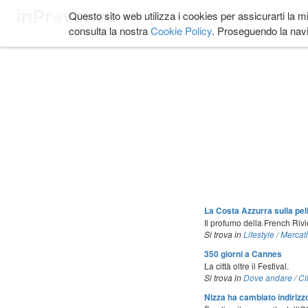
Salta
Questo sito web utilizza i cookies per assicurarti la m
COSA FARE
DOVE
ai
consulta la nostra
Cookie Policy
. Proseguendo la navi
contenuti.
|
Salta
alla
navigazione
La Costa Azzurra sulla pel
Il profumo della French Rivie
Si trova in
Lifestyle
/
Mercat
350 giorni a Cannes
La città oltre il Festival.
Si trova in
Dove andare
/
Ci
Nizza ha cambiato indirizz