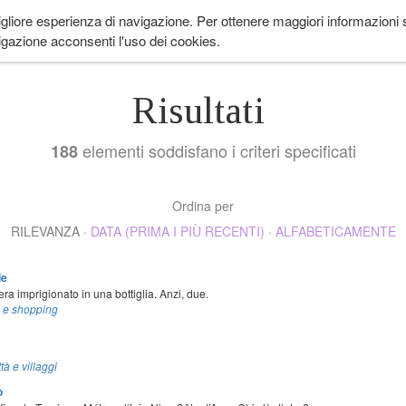
igliore esperienza di navigazione. Per ottenere maggiori informazioni su
 ANDARE
LIFESTYLE
COME IN PROVENZA
CUCINA
EVENTI
CH
gazione acconsenti l'uso dei cookies.
Risultati
elementi soddisfano i criteri specificati
188
Ordina per
RILEVANZA
·
DATA (PRIMA I PIÙ RECENTI)
·
ALFABETICAMENTE
le
ra imprigionato in una bottiglia. Anzi, due.
i e shopping
ttà e villaggi
o