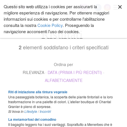
×
Salta
Questo sito web utilizza i cookies per assicurarti la
My
ai
migliore esperienza di navigazione. Per ottenere maggiori
contenuti.
informazioni sui cookies e per controllarne l'abilitazione
|
consulta la nostra
Cookie Policy
. Proseguendo la
Salta
Risultati
navigazione acconsenti l'uso dei cookies.
alla
navigazione
elementi soddisfano i criteri specificati
2
Ordina per
RILEVANZA
·
DATA (PRIMA I PIÙ RECENTI)
·
ALFABETICAMENTE
Riti di iniziazione alla tintura vegetale
Una passeggiata botanica, la scoperta delle piante tintoriali e la loro
trasformazione in una palette di colori. L'atelier boutique di Chantal
Granier è pieno di sorprese.
Si trova in
Lifestyle
/
Incontri
La metamorfosi del comodino
Il bagaglio leggero ha i suoi vantaggi. Soprattutto a Menerbes che è