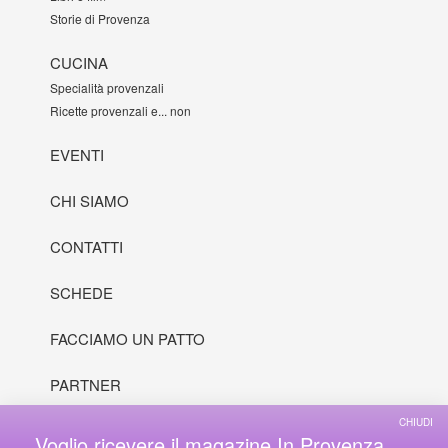
Storie di Provenza
CUCINA
Specialità provenzali
Ricette provenzali e... non
EVENTI
CHI SIAMO
CONTATTI
SCHEDE
FACCIAMO UN PATTO
PARTNER
CHIUDI
Voglio ricevere il magazine In Provenza
© 2000 - 2026 In Provenza, Inc. All rights reserved.
Disclaimer
•
Credits