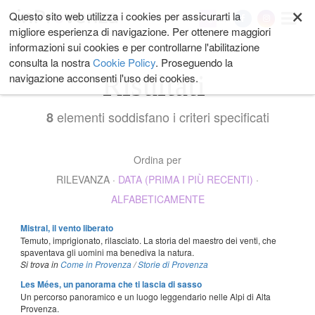
×
Salta
Questo sito web utilizza i cookies per assicurarti la
My
ai
migliore esperienza di navigazione. Per ottenere maggiori
contenuti.
informazioni sui cookies e per controllarne l'abilitazione
|
consulta la nostra
Cookie Policy
. Proseguendo la
Salta
Risultati
navigazione acconsenti l'uso dei cookies.
alla
navigazione
elementi soddisfano i criteri specificati
8
Ordina per
RILEVANZA
·
DATA (PRIMA I PIÙ RECENTI)
·
ALFABETICAMENTE
Mistral, il vento liberato
Temuto, imprigionato, rilasciato. La storia del maestro dei venti, che
spaventava gli uomini ma benediva la natura.
Si trova in
Come in Provenza
/
Storie di Provenza
Les Mées, un panorama che ti lascia di sasso
Un percorso panoramico e un luogo leggendario nelle Alpi di Alta
Provenza.