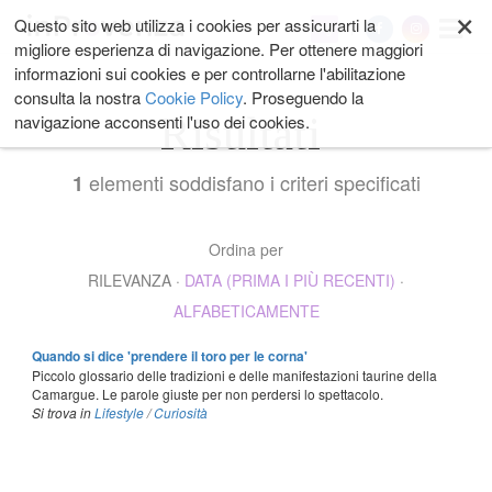
×
Salta
Questo sito web utilizza i cookies per assicurarti la
My
ai
migliore esperienza di navigazione. Per ottenere maggiori
contenuti.
informazioni sui cookies e per controllarne l'abilitazione
|
consulta la nostra
Cookie Policy
. Proseguendo la
Salta
Risultati
navigazione acconsenti l'uso dei cookies.
alla
navigazione
elementi soddisfano i criteri specificati
1
Ordina per
RILEVANZA
·
DATA (PRIMA I PIÙ RECENTI)
·
ALFABETICAMENTE
Quando si dice 'prendere il toro per le corna'
Piccolo glossario delle tradizioni e delle manifestazioni taurine della
Camargue. Le parole giuste per non perdersi lo spettacolo.
Si trova in
Lifestyle
/
Curiosità