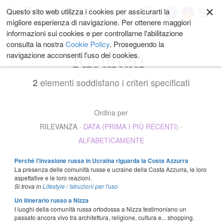
×
Salta
Questo sito web utilizza i cookies per assicurarti la
My
ai
migliore esperienza di navigazione. Per ottenere maggiori
contenuti.
informazioni sui cookies e per controllarne l'abilitazione
|
consulta la nostra
Cookie Policy
. Proseguendo la
Salta
Risultati
navigazione acconsenti l'uso dei cookies.
alla
navigazione
elementi soddisfano i criteri specificati
2
Ordina per
RILEVANZA
·
DATA (PRIMA I PIÙ RECENTI)
·
ALFABETICAMENTE
Perché l'invasione russa in Ucraina riguarda la Costa Azzurra
La presenza delle comunità russe e ucraine della Costa Azzurra, le loro
aspettative e le loro reazioni.
Si trova in
Lifestyle
/
Istruzioni per l'uso
Un itinerario russo a Nizza
I luoghi della comunità russa ortodossa a Nizza testimoniano un
passato ancora vivo tra architettura, religione, cultura e... shopping.