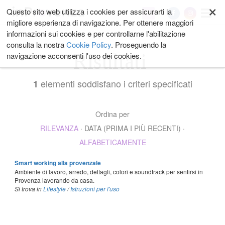
×
Salta
Questo sito web utilizza i cookies per assicurarti la
My
ai
migliore esperienza di navigazione. Per ottenere maggiori
contenuti.
informazioni sui cookies e per controllarne l'abilitazione
|
consulta la nostra
Cookie Policy
. Proseguendo la
Salta
Risultati
navigazione acconsenti l'uso dei cookies.
alla
navigazione
elementi soddisfano i criteri specificati
1
Ordina per
RILEVANZA
·
DATA (PRIMA I PIÙ RECENTI)
·
ALFABETICAMENTE
Smart working alla provenzale
Ambiente di lavoro, arredo, dettagli, colori e soundtrack per sentirsi in
Provenza lavorando da casa.
Si trova in
Lifestyle
/
Istruzioni per l'uso