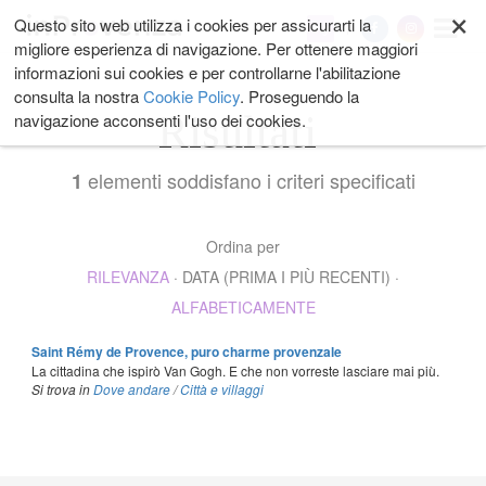
×
Salta
Questo sito web utilizza i cookies per assicurarti la
My
ai
migliore esperienza di navigazione. Per ottenere maggiori
contenuti.
informazioni sui cookies e per controllarne l'abilitazione
|
consulta la nostra
Cookie Policy
. Proseguendo la
Salta
Risultati
navigazione acconsenti l'uso dei cookies.
alla
navigazione
elementi soddisfano i criteri specificati
1
Ordina per
RILEVANZA
·
DATA (PRIMA I PIÙ RECENTI)
·
ALFABETICAMENTE
Saint Rémy de Provence, puro charme provenzale
La cittadina che ispirò Van Gogh. E che non vorreste lasciare mai più.
Si trova in
Dove andare
/
Città e villaggi