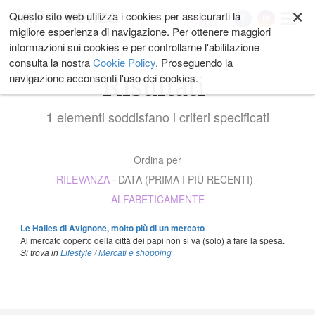
×
Salta
Questo sito web utilizza i cookies per assicurarti la
My
ai
migliore esperienza di navigazione. Per ottenere maggiori
contenuti.
informazioni sui cookies e per controllarne l'abilitazione
|
consulta la nostra
Cookie Policy
. Proseguendo la
Salta
Risultati
navigazione acconsenti l'uso dei cookies.
alla
navigazione
elementi soddisfano i criteri specificati
1
Ordina per
RILEVANZA
·
DATA (PRIMA I PIÙ RECENTI)
·
ALFABETICAMENTE
Le Halles di Avignone, molto più di un mercato
Al mercato coperto della città dei papi non si va (solo) a fare la spesa.
Si trova in
Lifestyle
/
Mercati e shopping