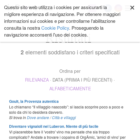
×
Salta
Questo sito web utilizza i cookies per assicurarti la
My
ai
migliore esperienza di navigazione. Per ottenere maggiori
contenuti.
informazioni sui cookies e per controllarne l'abilitazione
|
consulta la nostra
Cookie Policy
. Proseguendo la
Salta
Risultati
navigazione acconsenti l'uso dei cookies.
alla
navigazione
elementi soddisfano i criteri specificati
2
Ordina per
RILEVANZA
·
DATA (PRIMA I PIÙ RECENTI)
·
ALFABETICAMENTE
Goult, la Provenza autentica
Lo chiamano “Il villaggio nascosto”: si lascia scoprire poco a poco e
solo da chi lo desidera davvero.
Si trova in
Dove andare
/
Città e villaggi
Diventare vignaioli nel Luberon. Niente di più facile
Vi piacerebbe fare il 'vostro' vino ma pensate che sia troppo
complicato? Andate a trovare i copains di OrgÂmic, 'amici di vino' per