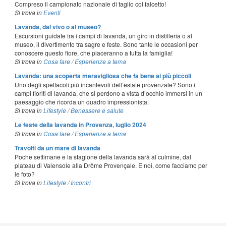
Compreso il campionato nazionale di taglio col falcetto!
Si trova in
Eventi
Lavanda, dal vivo o al museo?
Escursioni guidate tra i campi di lavanda, un giro in distilleria o al
museo, il divertimento tra sagre e feste. Sono tante le occasioni per
conoscere questo fiore, che piaceranno a tutta la famiglia!
Si trova in
Cosa fare
/
Esperienze a tema
Lavanda: una scoperta meravigliosa che fa bene ai più piccoli
Uno degli spettacoli più incantevoli dell’estate provenzale? Sono i
campi fioriti di lavanda, che si perdono a vista d’occhio immersi in un
paesaggio che ricorda un quadro impressionista.
Si trova in
Lifestyle
/
Benessere e salute
Le feste della lavanda in Provenza, luglio 2024
Si trova in
Cosa fare
/
Esperienze a tema
Travolti da un mare di lavanda
Poche settimane e la stagione della lavanda sarà al culmine, dal
plateau di Valensole alla Drôme Provençale. E noi, come facciamo per
le foto?
Si trova in
Lifestyle
/
Incontri