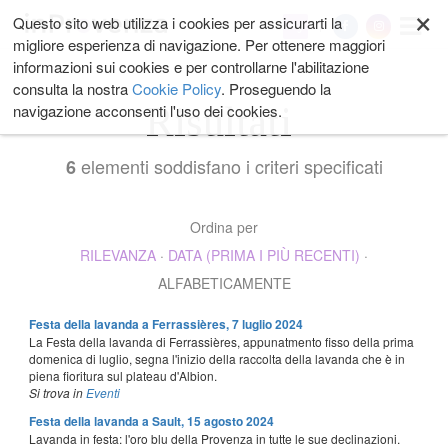
×
Salta
Questo sito web utilizza i cookies per assicurarti la
My
ai
migliore esperienza di navigazione. Per ottenere maggiori
contenuti.
informazioni sui cookies e per controllarne l'abilitazione
|
consulta la nostra
Cookie Policy
. Proseguendo la
Salta
Risultati
navigazione acconsenti l'uso dei cookies.
alla
navigazione
elementi soddisfano i criteri specificati
6
Ordina per
RILEVANZA
·
DATA (PRIMA I PIÙ RECENTI)
·
ALFABETICAMENTE
Festa della lavanda a Ferrassières, 7 luglio 2024
La Festa della lavanda di Ferrassières, appunatmento fisso della prima
domenica di luglio, segna l'inizio della raccolta della lavanda che è in
piena fioritura sul plateau d'Albion.
Si trova in
Eventi
Festa della lavanda a Sault, 15 agosto 2024
Lavanda in festa: l'oro blu della Provenza in tutte le sue declinazioni.