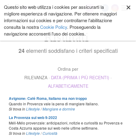
×
Salta
Questo sito web utilizza i cookies per assicurarti la
My
ai
migliore esperienza di navigazione. Per ottenere maggiori
contenuti.
informazioni sui cookies e per controllarne l'abilitazione
|
consulta la nostra
Cookie Policy
. Proseguendo la
Salta
Risultati
navigazione acconsenti l'uso dei cookies.
alla
navigazione
elementi soddisfano i criteri specificati
24
Ordina per
RILEVANZA
·
DATA (PRIMA I PIÙ RECENTI)
·
ALFABETICAMENTE
Avignone: Café Roma, italiano ma non troppo
Quando in Provenza vale la pena di mangiare italiano.
Si trova in
Lifestyle
/
Mangiare e dormire
La Provenza sul web 9-2022
Méli-Mélo provenzale: anticipazioni, notizie e curiosità su Provenza e
Costa Azzurra apparse sul web nelle ultime settimane.
Si trova in
Lifestyle
/
Curiosità