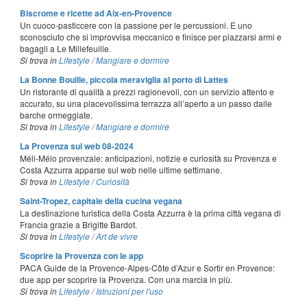
Biscrome e ricette ad Aix-en-Provence
Un cuoco-pasticcere con la passione per le percussioni. E uno
sconosciuto che si improvvisa meccanico e finisce per piazzarsi armi e
bagagli a Le Millefeuille.
Si trova in
Lifestyle
/
Mangiare e dormire
La Bonne Bouille, piccola meraviglia al porto di Lattes
Un ristorante di qualità a prezzi ragionevoli, con un servizio attento e
accurato, su una piacevolissima terrazza all’aperto a un passo dalle
barche ormeggiate.
Si trova in
Lifestyle
/
Mangiare e dormire
La Provenza sul web 08-2024
Méli-Mélo provenzale: anticipazioni, notizie e curiosità su Provenza e
Costa Azzurra apparse sul web nelle ultime settimane.
Si trova in
Lifestyle
/
Curiosità
Saint-Tropez, capitale della cucina vegana
La destinazione turistica della Costa Azzurra è la prima città vegana di
Francia grazie a Brigitte Bardot.
Si trova in
Lifestyle
/
Art de vivre
Scoprire la Provenza con le app
PACA Guide de la Provence-Alpes-Côte d’Azur e Sortir en Provence:
due app per scoprire la Provenza. Con una marcia in più.
Si trova in
Lifestyle
/
Istruzioni per l'uso