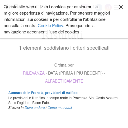
×
Salta
Questo sito web utilizza i cookies per assicurarti la
My
ai
migliore esperienza di navigazione. Per ottenere maggiori
contenuti.
informazioni sui cookies e per controllarne l'abilitazione
|
consulta la nostra
Cookie Policy
. Proseguendo la
Salta
Risultati
navigazione acconsenti l'uso dei cookies.
alla
navigazione
elementi soddisfano i criteri specificati
1
Ordina per
RILEVANZA
·
DATA (PRIMA I PIÙ RECENTI)
·
ALFABETICAMENTE
Autostrade in Francia, previsioni di traffico
Le previsioni e il traffico in tempo reale in Provenza-Alpi-Costa Azzurra.
Sotto l’egida di Bison Futé.
Si trova in
Dove andare
/
Come muoversi