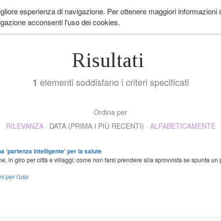
igliore esperienza di navigazione. Per ottenere maggiori informazioni su
 ANDARE
LIFESTYLE
COME IN PROVENZA
CUCINA
EVENTI
CH
gazione acconsenti l'uso dei cookies.
Risultati
elementi soddisfano i criteri specificati
1
Ordina per
RILEVANZA
·
DATA (PRIMA I PIÙ RECENTI)
·
ALFABETICAMENTE
a ‘partenza intelligente’ per la salute
ine, in giro per città e villaggi: come non farsi prendere alla sprovvista se spunta u
ni per l'uso