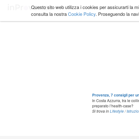
Salta
Questo sito web utilizza i cookies per assicurarti la m
COSA FARE
DOVE
ai
consulta la nostra
Cookie Policy
. Proseguendo la navi
contenuti.
|
Salta
alla
navigazione
Provenza, 7 consigli per un
In Costa Azzurra, tra le coll
preparato l’health-case?
Si trova in
Lifestyle
/
Istruzio