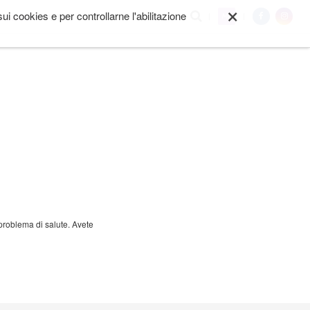
×
i cookies e per controllarne l'abilitazione
My
I SIAMO
ALTRO
n problema di salute. Avete