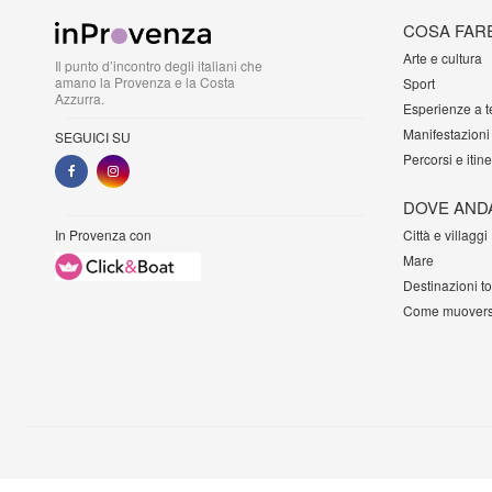
COSA FAR
Arte e cultura
Il punto d’incontro degli italiani che
amano la Provenza e la Costa
Sport
Azzurra.
Esperienze a 
Manifestazioni
SEGUICI SU
Percorsi e itine
DOVE AND
In Provenza con
Città e villaggi
Mare
Destinazioni t
Come muovers