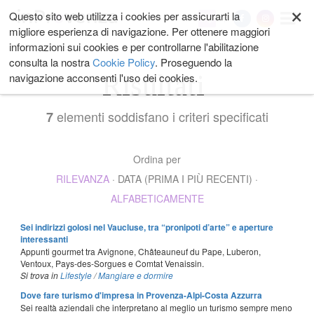
×
Salta
Questo sito web utilizza i cookies per assicurarti la
My
ai
migliore esperienza di navigazione. Per ottenere maggiori
contenuti.
informazioni sui cookies e per controllarne l'abilitazione
|
consulta la nostra
Cookie Policy
. Proseguendo la
Salta
Risultati
navigazione acconsenti l'uso dei cookies.
alla
navigazione
elementi soddisfano i criteri specificati
7
Ordina per
RILEVANZA
·
DATA (PRIMA I PIÙ RECENTI)
·
ALFABETICAMENTE
Sei indirizzi golosi nel Vaucluse, tra “pronipoti d’arte” e aperture
interessanti
Appunti gourmet tra Avignone, Châteauneuf du Pape, Luberon,
Ventoux, Pays-des-Sorgues e Comtat Venaissin.
Si trova in
Lifestyle
/
Mangiare e dormire
Dove fare turismo d'impresa in Provenza-Alpi-Costa Azzurra
Sei realtà aziendali che interpretano al meglio un turismo sempre meno