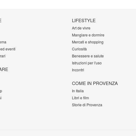
E
LIFESTYLE
Art de vivre
Mangiare e dormire
tema
Mercati e shopping
 ed eventi
Curiosità
rari
Benessere e salute
Istruzioni per l'uso
ARE
Incontri
COME IN PROVENZA
op
In Italia
i
Libri e film
Storie di Provenza