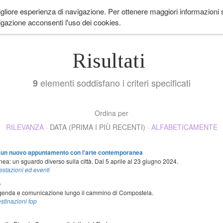
igliore esperienza di navigazione. Per ottenere maggiori informazioni su
 ANDARE
LIFESTYLE
COME IN PROVENZA
CUCINA
EVENTI
CH
gazione acconsenti l'uso dei cookies.
Risultati
elementi soddisfano i criteri specificati
9
Ordina per
RILEVANZA
·
DATA (PRIMA I PIÙ RECENTI)
·
ALFABETICAMENTE
un nuovo appuntamento con l'arte contemporanea
a: un sguardo diverso sulla città. Dal 5 aprile al 23 giugno 2024.
estazioni ed eventi
o
eggenda e comunicazione lungo il cammino di Compostela.
stinazioni top