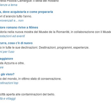
nella Piccola Camargue: il delta del Rodano
ienze a tema
, dove acquistarla e come prepararla
ri d’arancio tutto l'anno.
provenzali e... non
ratore romano rivive a Nîmes
a storia nella nuova mostra del Musée de la Romanité, in collaborazione con il Musé
estazioni ed eventi
urra, cosa c'è di nuovo
 in tutte le sue declinazioni. Destinazioni, programmi, esperienze.
ni per l'uso
iaggiatore
ta Azzurra e oltre.
re
 già visto?
o del mondo, in ottimo stato di conservazione.
stinazioni top
ittà aperta alle contaminazioni del bello.
ttà e villaggi