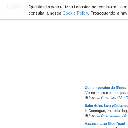
Salta
Questo sito web utilizza i cookies per assicurarti la m
COSA FARE
DOVE
ai
consulta la nostra
Cookie Policy
. Proseguendo la navi
contenuti.
|
Salta
alla
navigazione
Contemporaine de Nîmes: 
Nîmes antica e contemporane
Si trova in
Cosa fare
/
Manif
Saint Gilles lava più bianc
In Camargue, tra storia, l
Si trova in
Dove andare
/
De
Vacanze… au fil de l'eau!