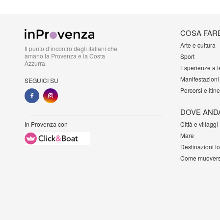
COSA FAR
Arte e cultura
Il punto d’incontro degli italiani che
amano la Provenza e la Costa
Sport
Azzurra.
Esperienze a 
Manifestazioni
SEGUICI SU
Percorsi e itine
DOVE AND
In Provenza con
Città e villaggi
Mare
Destinazioni t
Come muovers