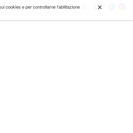
×
i cookies e per controllarne l'abilitazione
My
I SIAMO
ALTRO