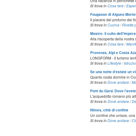
Una vacanza in penichette 
Si trova in
Cosa fare
/
Esper
Fougasse di Aigues-Mortes
Il piacere del profumo dei fio
Si trova in
Cucina
/
Ricette 
Mostre: il culto dell’impe
Alla riscoperta della nostr
Si trova in
Cosa fare
/
Manif
Provenza, Alpi e Costa Azz
LONGFORM - Il turismo lento
Si trova in
Lifestyle
/
Istruzio
Se una notte d'estate un v
Quanto costa dormire in Cos
Si trova in
Dove andare
/
Ma
Pont du Gard. Dove l'avete
L'acquedotto romano più alt
Si trova in
Dove andare
/
De
Nîmes, città di confine
Un confine che unisce, una c
Si trova in
Dove andare
/
Ci