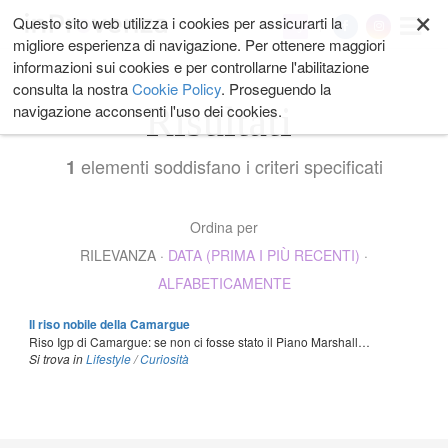
×
Salta
Questo sito web utilizza i cookies per assicurarti la
My
ai
migliore esperienza di navigazione. Per ottenere maggiori
contenuti.
informazioni sui cookies e per controllarne l'abilitazione
|
consulta la nostra
Cookie Policy
. Proseguendo la
Salta
Risultati
navigazione acconsenti l'uso dei cookies.
alla
navigazione
elementi soddisfano i criteri specificati
1
Ordina per
RILEVANZA
·
DATA (PRIMA I PIÙ RECENTI)
·
ALFABETICAMENTE
Il riso nobile della Camargue
Riso Igp di Camargue: se non ci fosse stato il Piano Marshall…
Si trova in
Lifestyle
/
Curiosità