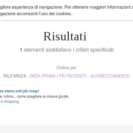
igliore esperienza di navigazione. Per ottenere maggiori informazioni su
 ANDARE
LIFESTYLE
COME IN PROVENZA
CUCINA
EVENTI
CH
gazione acconsenti l'uso dei cookies.
Risultati
elementi soddisfano i criteri specificati
1
Ordina per
RILEVANZA
·
DATA (PRIMA I PIÙ RECENTI)
·
ALFABETICAMENTE
za siamo tutti più magri
, intimo... come scegliere le misure giuste.
i e shopping