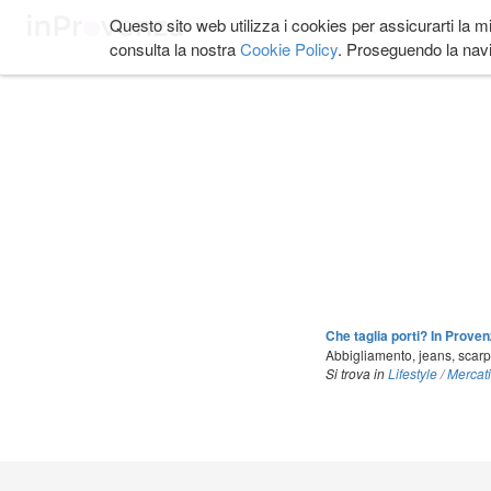
Salta
Questo sito web utilizza i cookies per assicurarti la m
COSA FARE
DOVE
ai
consulta la nostra
Cookie Policy
. Proseguendo la navi
contenuti.
|
Salta
alla
navigazione
Che taglia porti? In Proven
Abbigliamento, jeans, scarpe
Si trova in
Lifestyle
/
Mercat