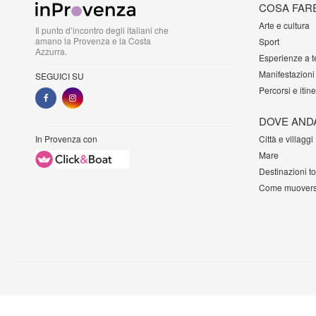
COSA FAR
Arte e cultura
Il punto d’incontro degli italiani che
amano la Provenza e la Costa
Sport
Azzurra.
Esperienze a 
Manifestazioni
SEGUICI SU
Percorsi e itine
DOVE AND
In Provenza con
Città e villaggi
Mare
Destinazioni t
Come muovers