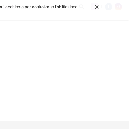
×
i cookies e per controllarne l'abilitazione
My
I SIAMO
ALTRO