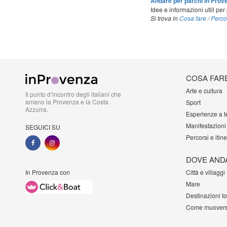
Andare per parchi in Prov
Idee e informazioni utili per
Si trova in
Cosa fare
/
Percor
COSA FAR
Arte e cultura
Il punto d’incontro degli italiani che
amano la Provenza e la Costa
Sport
Azzurra.
Esperienze a 
Manifestazioni
SEGUICI SU
Percorsi e itine
DOVE AND
In Provenza con
Città e villaggi
Mare
Destinazioni t
Come muovers