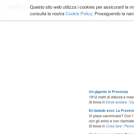
Salta
Questo sito web utilizza i cookies per assicurarti la m
COSA FARE
DOVE
ai
consulta la nostra
Cookie Policy
. Proseguendo la navi
contenuti.
|
Salta
alla
navigazione
Un gigante in Provenza
1912 metri di altezza e mae
Si trova in
Dove andare
/
De
En balade avec La Provenc
Vi piace camminare? Con l’a
con gli amici e non rischiate
Si trova in
Cosa fare
/
Percor