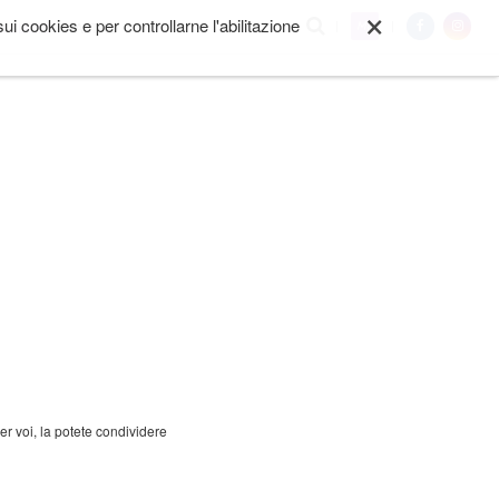
×
i cookies e per controllarne l'abilitazione
My
I SIAMO
ALTRO
 voi, la potete condividere