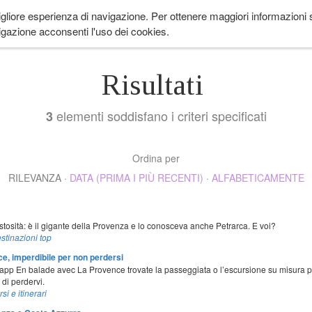
igliore esperienza di navigazione. Per ottenere maggiori informazioni su
 ANDARE
LIFESTYLE
COME IN PROVENZA
CUCINA
EVENTI
CH
gazione acconsenti l'uso dei cookies.
Risultati
elementi soddisfano i criteri specificati
3
Ordina per
RILEVANZA
·
DATA (PRIMA I PIÙ RECENTI)
·
ALFABETICAMENTE
stosità: è il gigante della Provenza e lo conosceva anche Petrarca. E voi?
stinazioni top
e, imperdibile per non perdersi
pp En balade avec La Provence trovate la passeggiata o l’escursione su misura per
 di perdervi.
si e itinerari