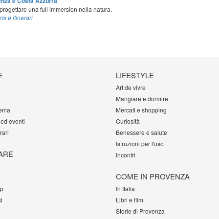
enza e Costa Azzurra
 progettare una full immersion nella natura.
si e itinerari
E
LIFESTYLE
Art de vivre
Mangiare e dormire
tema
Mercati e shopping
 ed eventi
Curiosità
rari
Benessere e salute
Istruzioni per l'uso
ARE
Incontri
COME IN PROVENZA
op
In Italia
i
Libri e film
Storie di Provenza