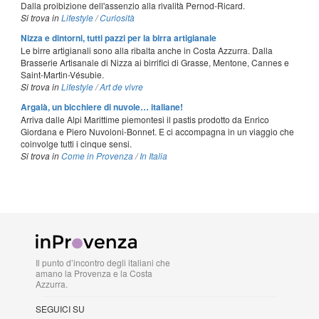
Dalla proibizione dell'assenzio alla rivalità Pernod-Ricard.
Si trova in
Lifestyle
/
Curiosità
Nizza e dintorni, tutti pazzi per la birra artigianale
Le birre artigianali sono alla ribalta anche in Costa Azzurra. Dalla
Brasserie Artisanale di Nizza ai birrifici di Grasse, Mentone, Cannes e
Saint-Martin-Vésubie.
Si trova in
Lifestyle
/
Art de vivre
Argalà, un bicchiere di nuvole… italiane!
Arriva dalle Alpi Marittime piemontesi il pastis prodotto da Enrico
Giordana e Piero Nuvoloni-Bonnet. E ci accompagna in un viaggio che
coinvolge tutti i cinque sensi.
Si trova in
Come in Provenza
/
In Italia
Il punto d’incontro degli italiani che
amano la Provenza e la Costa
Azzurra.
SEGUICI SU