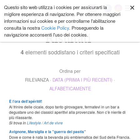
×
Salta
Questo sito web utilizza i cookies per assicurarti la
My
ai
migliore esperienza di navigazione. Per ottenere maggiori
contenuti.
informazioni sui cookies e per controllarne l'abilitazione
|
consulta la nostra
Cookie Policy
. Proseguendo la
Salta
Risultati
navigazione acconsenti l'uso dei cookies.
alla
navigazione
elementi soddisfano i criteri specificati
4
Ordina per
RILEVANZA
·
DATA (PRIMA I PIÙ RECENTI)
·
ALFABETICAMENTE
È l’ora dell’apéritif!
Al frinire delle cicale, dopo tanto girovagare, fermatevi in un bar a
degustare uno dei classici aperitivi alla provenzale. Non c’è niente di
più rilassante.
Si trova in
Lifestyle
/
Art de vivre
Avignone, Marsiglia e la ''guerra del pastis''
Dove e come è nata la bevanda più emblematica del Sud della Francia.